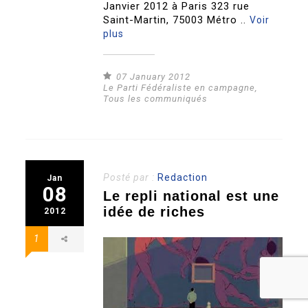
Janvier 2012 à Paris 323 rue
Saint-Martin, 75003 Métro ..
Voir
plus
07 January 2012
Le Parti Fédéraliste en campagne
,
Tous les communiqués
Posté par :
Redaction
Jan
08
Le repli national est une
idée de riches
2012
1