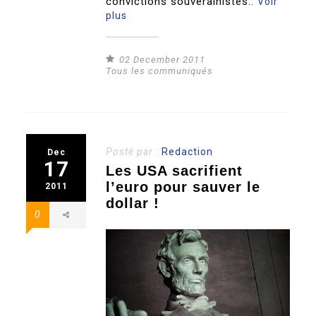
convictions souverainistes..
Voir
plus
02 December 2011
Tous les communiqués
Posté par :
Redaction
Dec
17
Les USA sacrifient
l’euro pour sauver le
2011
dollar !
0