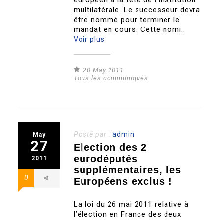
européen à la tête de l’institution
multilatérale. Le successeur devra
être nommé pour terminer le
mandat en cours. Cette nomi..
Voir plus
20 May 2011
Tous les communiqués
Posté par :
admin
May
27
Election des 2
eurodéputés
2011
supplémentaires, les
0
Européens exclus !
La loi du 26 mai 2011 relative à
l’élection en France des deux