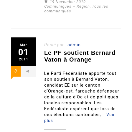
19 November 2010
Communiqués – Région
,
Tous les
communiqués
Posté par :
admin
Mar
01
Le PF soutient Bernard
Vaton à Orange
2011
0
Le Parti Fédéraliste apporte tout
son soutien à Bernard Vaton,
candidat EE sur le canton
d’Orange-est, farouche défenseur
de la culture d’Oc et de politiques
locales responsables. Les
Fédéraliste espèrent que lors de
ces élections cantonales, ..
Voir
plus