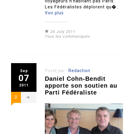
voyageurs n’habitant pas Paris.
Les Fédéralistes déplorent qu�..
Voir plus
26 July 2011
Tous les communiqués
Posté par :
Redaction
Sep
07
Daniel Cohn-Bendit
apporte son soutien au
2011
Parti Fédéraliste
0