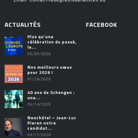
ACTUALITÉS
FACEBOOK
Plus qu’une
célébration du passé,
friv
le...
05/09/2026
Nos meilleurs vœux
pour 2026 !
01/24/2026
40 ans de Schengen :
une...
06/14/2025
Neuchâtel – Jean-Luc
Pieren notre
candidat...
03/17/2025