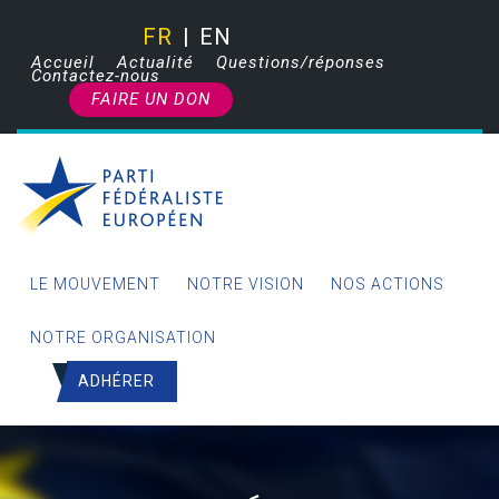
FR
EN
Accueil
Actualité
Questions/réponses
Contactez-nous
FAIRE UN DON
LE MOUVEMENT
NOTRE VISION
NOS ACTIONS
NOTRE ORGANISATION
ADHÉRER