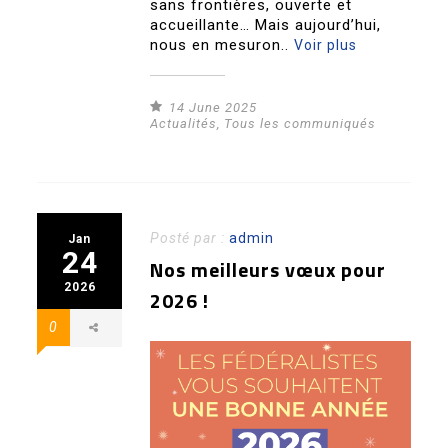
sans frontières, ouverte et
accueillante… Mais aujourd’hui,
nous en mesuron..
Voir plus
14 June 2025
Actualités
,
Tous les communiqués
Posté par :
admin
Jan
24
Nos meilleurs vœux pour
2026
2026 !
0