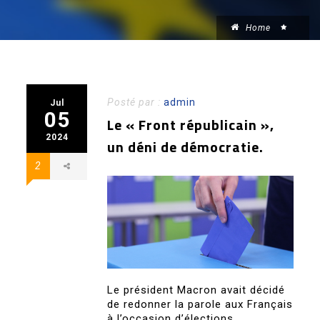
Home
Posté par :
admin
Jul
05
Le « Front républicain »,
2024
un déni de démocratie.
2
Le président Macron avait décidé
de redonner la parole aux Français
à l’occasion d’élections