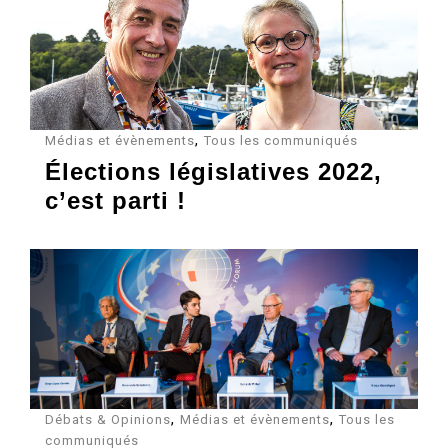
,
Médias et évènements
Tous les communiqués
Élections législatives 2022,
c’est parti !
,
,
Débats & Opinions
Médias et évènements
Tous les
communiqués