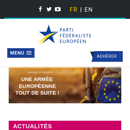
FR
EN
MENU
ADHÉRER
K A R P A C Z - P O L O G N E
35e FORUM ÉCONOMIQUE
Lire le texte de l'intervention
>
S E P T E M B R E 2 0 2 6
ACTUALITÉS