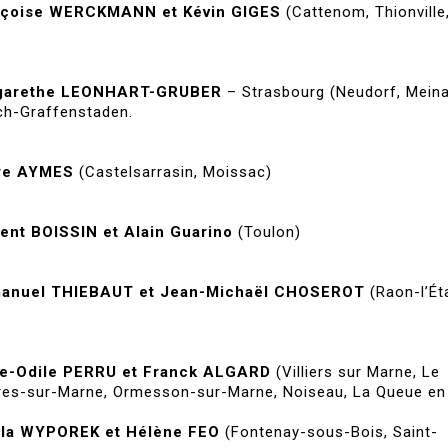
nçoise WERCKMANN et Kévin GIGES
(Cattenom, Thionville
garethe LEONHART-GRUBER
– Strasbourg (Neudorf, Meina
rch-Graffenstaden.
ire AYMES
(Castelsarrasin, Moissac)
ent BOISSIN et Alain Guarino
(Toulon)
anuel THIEBAUT et Jean-Michaël CHOSEROT
(Raon-l’Ét
ie-Odile PERRU et Franck ALGARD
(Villiers sur Marne, Le
ères-sur-Marne, Ormesson-sur-Marne, Noiseau, La Queue en 
ela WYPOREK et Hélène FEO
(Fontenay-sous-Bois, Saint-