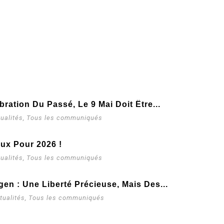
ration Du Passé, Le 9 Mai Doit Être...
ualités
,
Tous les communiqués
ux Pour 2026 !
ualités
,
Tous les communiqués
en : Une Liberté Précieuse, Mais Des...
tualités
,
Tous les communiqués