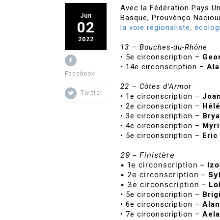
Avec la Fédération Pays Unis
Jun
Basque, Prouvènço Naciou
02
la voie régionaliste, écolo
2022
13 – Bouches-du-Rhône
• 5e circonscription –
Geo
• 14e circonscription –
Ala
Facebook
22 – Côtes d’Armor
Twitter
• 1e circonscription –
Joan
• 2e circonscription –
Hélé
• 3e circonscription –
Brya
• 4e circonscription –
Myri
• 5e circonscription –
Eric
29 – Finistère
• 1e circonscription –
Izo
• 2e circonscription –
Sy
• 3e circonscription –
Lo
• 5e circonscription –
Brig
• 6e circonscription –
Alan
• 7e circonscription –
Aela