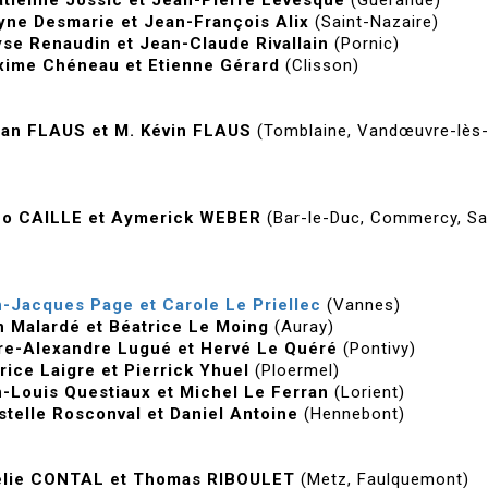
yne Desmarie et Jean-François Alix
(Saint-Nazaire)
se Renaudin et Jean-Claude Rivallain
(Pornic)
ime Chéneau et Etienne Gérard
(Clisson)
ian FLAUS
et M. Kévin FLAUS
(Tomblaine, Vandœuvre-lès
no CAILLE et Aymerick WEBER
(Bar-le-Duc, Commercy, Sa
-Jacques Page et Carole Le Priellec
(Vannes)
n Malardé et Béatrice Le Moing
(Auray)
re-Alexandre Lugué et Hervé Le Quéré
(Pontivy)
rice Laigre et Pierrick Yhuel
(Ploermel)
-Louis Questiaux et Michel Le Ferran
(Lorient)
stelle Rosconval et Daniel Antoine
(Hennebont)
élie CONTAL et Thomas RIBOULET
(Metz, Faulquemont)