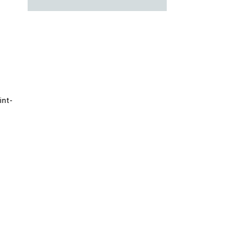
-
int-