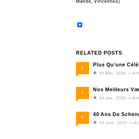
Mandé, Vincennes)
RELATED POSTS
Plus Qu’une Céléb
0
09 Mai , 2026
Act
Nos Meilleurs Vœ
0
24 Jan , 2026
Act
40 Ans De Scheng
0
14 Juin , 2025
Ac