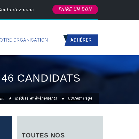
FAIRE UN DON
Contactez-nous
ADHÉRER
OTRE ORGANISATION
 46 CANDIDATS
Médias et évènements
Current Page
me
TOUTES NOS