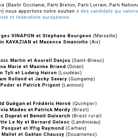
 (Bastir Occitanie, Parti Breton, Parti Lorrain, Parti Nation
n) nous apportons notre soutien
à des candidats qui valori
giste et fédéraliste européenne.
rges VINAPON et Stéphane Bourgeon
(Marseille)
in KAVAZIAN et Maxence Smaniotto
(Aix)
nic Martin et Aourell Danjou
(Saint-Brieuc)
na Marie et Maxime Briand
(Dinan)
n Tyli et Ludwig Hairon
(Loudéac)
am Rolland et Jacky Savary
(Guingamp)
 Poder et Patrick Prigent
(Lannion)
ld Guégan et Frédéric Hervé
(Quimper)
lvia Madec et Patrick Merdy
(Brest)
ic Duprat et Benoit Guivarch
(
Brest rural)
itte Le Ny et Bernard Geleoc
(Landivisiau)
 Pasquet et Iffig Raymond
(Carhaix)
 Mallet et Gaëtan Chaussy
(Douarnenez)