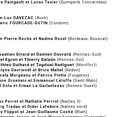
re Paingault et Lucas Texier
(Quimperlé Concarneau)
n-Luc DAVEZAC
(Auch)
deric FOURCADE-DUTIN
(Condom)
n-Pierre Roche et Nadine Rozel
(Bordeaux, Bouscat)
bastien Girard et Damien Ouvrard
(Rennes-Sud)
el Egron et Thierry Salaün
(Rennes-Est)
thieu Guihard et Tugdual Radiguet
(Montfort)
lyne Devriendt et Brice Mallet
(Redon)
cela Murgeanu et Patrice Piette
(Fougères)
nne Gruenais et Emmanuel Letoffe
(Saint-Malo)
l Dolu et Erwan Le Garlantezec
(Rennes-Ouest)
as Perrot et Nathalie Perrrot
(Nantes 3)
ig Tredan et Dider Lefebvre
(Nantes nord)
y Flippot et Jean-Guillaume Coché
(Blain)
tienne Jossic et Jean-Pierre Levesque
(Guérande)