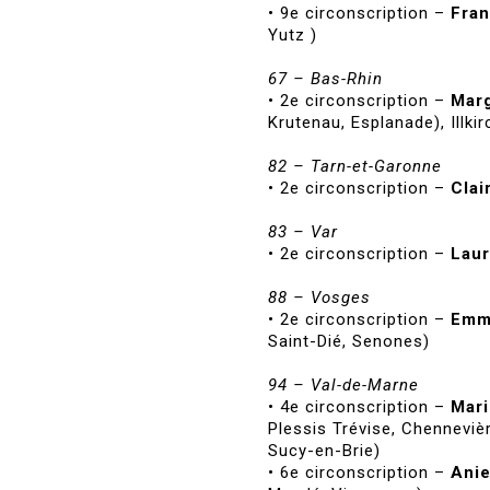
• 9e circonscription –
Fra
Yutz )
67 – Bas-Rhin
• 2e circonscription –
Mar
Krutenau, Esplanade), Illki
82 – Tarn-et-Garonne
• 2e circonscription –
Cla
83 – Var
• 2e circonscription –
Laur
88 – Vosges
• 2e circonscription –
Emm
Saint-Dié, Senones)
94 – Val-de-Marne
• 4e circonscription –
Mar
Plessis Trévise, Chennevi
Sucy-en-Brie)
• 6e circonscription –
Ani