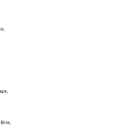
,
u,
ape,
Brie,