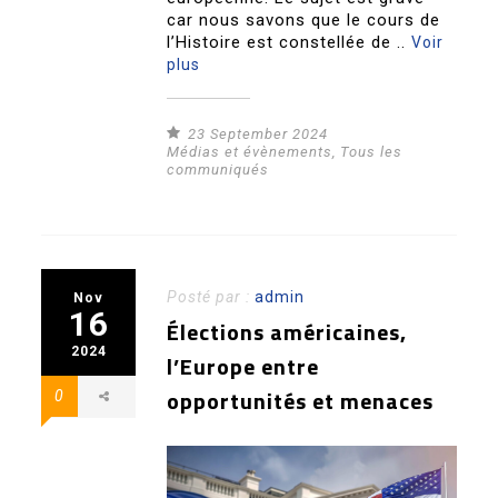
car nous savons que le cours de
l’Histoire est constellée de ..
Voir
plus
23 September 2024
Médias et évènements
,
Tous les
communiqués
Posté par :
admin
Nov
16
Élections américaines,
2024
l’Europe entre
opportunités et menaces
0