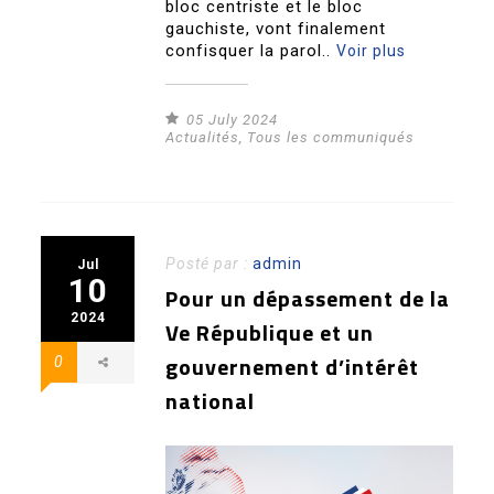
bloc centriste et le bloc
gauchiste, vont finalement
confisquer la parol..
Voir plus
05 July 2024
Actualités
,
Tous les communiqués
Posté par :
admin
Jul
10
Pour un dépassement de la
2024
Ve République et un
gouvernement d’intérêt
0
national