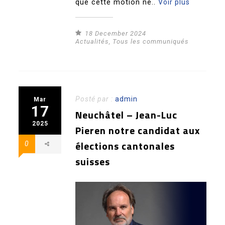
que cette motion ne..
Voir plus
18 December 2024
Actualités
,
Tous les communiqués
Posté par :
admin
Mar
17
Neuchâtel – Jean-Luc
2025
Pieren notre candidat aux
élections cantonales
0
suisses