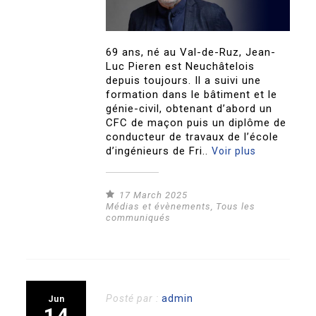
69 ans, né au Val-de-Ruz, Jean-
Luc Pieren est Neuchâtelois
depuis toujours. Il a suivi une
formation dans le bâtiment et le
génie-civil, obtenant d’abord un
CFC de maçon puis un diplôme de
conducteur de travaux de l’école
d’ingénieurs de Fri..
Voir plus
17 March 2025
Médias et évènements
,
Tous les
communiqués
Posté par :
admin
Jun
14