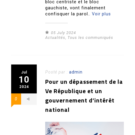
bloc centriste et le bloc
gauchiste, vont finalement
confisquer la parol..
Voir plus
05 July 2024
Actualités
,
Tous les communiqués
Posté par :
admin
Jul
10
Pour un dépassement de la
2024
Ve République et un
gouvernement d’intérêt
0
national