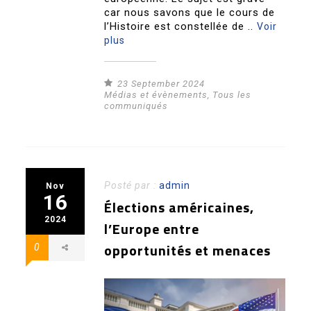
car nous savons que le cours de
l’Histoire est constellée de ..
Voir
plus
23 September 2024
Médias et évènements
,
Tous les
communiqués
Posté par :
admin
Nov
16
Élections américaines,
2024
l’Europe entre
opportunités et menaces
0