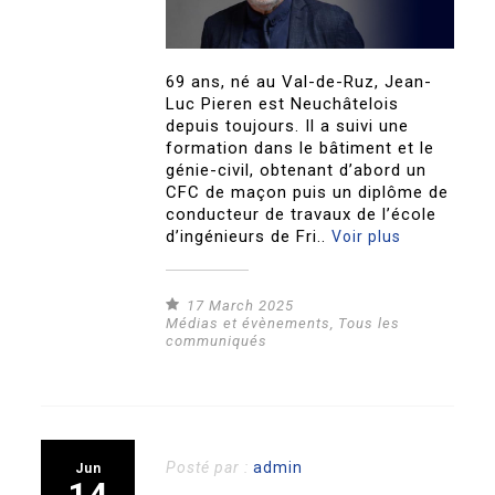
69 ans, né au Val-de-Ruz, Jean-
Luc Pieren est Neuchâtelois
depuis toujours. Il a suivi une
formation dans le bâtiment et le
génie-civil, obtenant d’abord un
CFC de maçon puis un diplôme de
conducteur de travaux de l’école
d’ingénieurs de Fri..
Voir plus
17 March 2025
Médias et évènements
,
Tous les
communiqués
Posté par :
admin
Jun
14