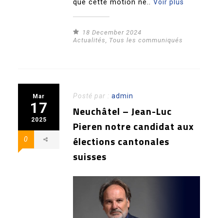
que cette motion ne..
Voir plus
18 December 2024
Actualités
,
Tous les communiqués
Posté par :
admin
Mar
17
Neuchâtel – Jean-Luc
2025
Pieren notre candidat aux
élections cantonales
0
suisses