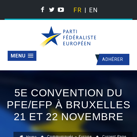
FR
EN
MENU
ADHÉRER
5E CONVENTION DU
PFE/EFP À BRUXELLES
21 ET 22 NOVEMBRE
Communiqués – Europe
Current Page