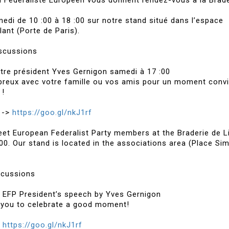
rti Fédéraliste Européen vous donnent rendez-vous à la Brad
di de 10 :00 à 18 :00 sur notre stand situé dans l’espace
lant (Porte de Paris).
iscussions
otre président Yves Gernigon samedi à 17 :00
eux avec votre famille ou vos amis pour un moment convi
 !
i ->
https://goo.gl/nkJ1rf
meet European Federalist Party members at the Braderie de Li
00. Our stand is located in the associations area (Place Si
scussions
d EFP President’s speech by Yves Gernigon
 you to celebrate a good moment!
>
https://goo.gl/nkJ1rf