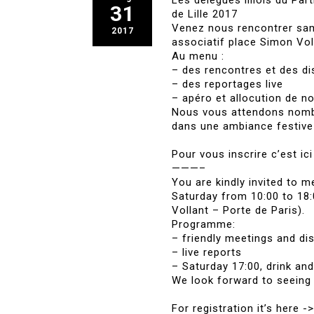
Les délégués lillois du Pa
31
de Lille 2017
Venez nous rencontrer same
2017
associatif place Simon Vol
Au menu :
– des rencontres et des d
– des reportages live
– apéro et allocution de n
Nous vous attendons nombr
dans une ambiance festive
Pour vous inscrire c’est ic
———–
You are kindly invited to 
Saturday from 10:00 to
18:
Vollant – Porte de Paris).
Programme:
– friendly meetings and di
– live reports
– Saturday 17:00, drink an
We look forward to seeing
For registration it’s here -