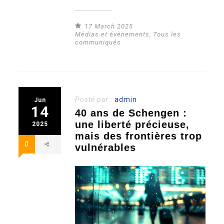
17 March 2025
Médias et évènements
,
Tous les
communiqués
Posté par :
admin
Jun
14
40 ans de Schengen :
une liberté précieuse,
2025
mais des frontières trop
0
vulnérables