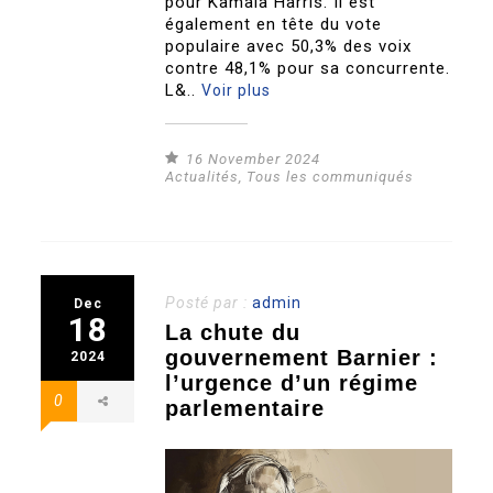
pour Kamala Harris. Il est
également en tête du vote
populaire avec 50,3% des voix
contre 48,1% pour sa concurrente.
L&..
Voir plus
16 November 2024
Actualités
,
Tous les communiqués
Posté par :
admin
Dec
18
La chute du
gouvernement Barnier :
2024
l’urgence d’un régime
0
parlementaire