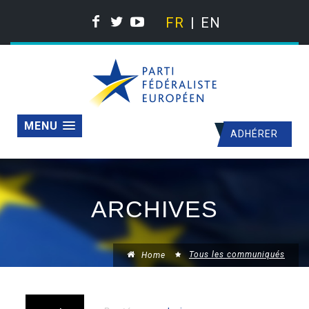
FR
EN
MENU
ADHÉRER
ARCHIVES
Tous les communiqués
Home