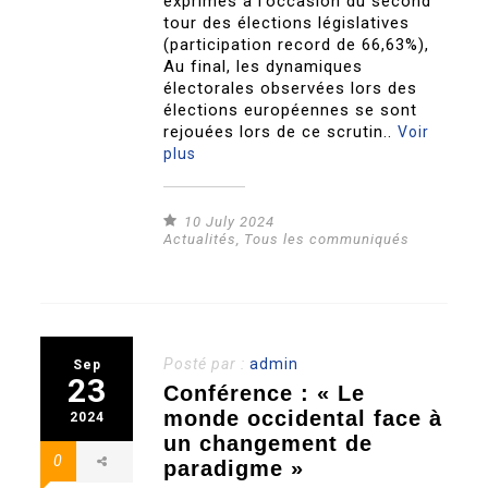
exprimés à l’occasion du second
tour des élections législatives
(participation record de 66,63%),
Au final, les dynamiques
électorales observées lors des
élections européennes se sont
rejouées lors de ce scrutin..
Voir
plus
10 July 2024
Actualités
,
Tous les communiqués
Posté par :
admin
Sep
23
Conférence : « Le
monde occidental face à
2024
un changement de
0
paradigme »