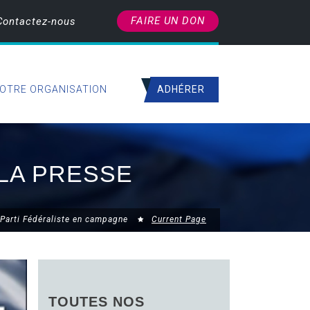
FAIRE UN DON
Contactez-nous
ADHÉRER
OTRE ORGANISATION
 LA PRESSE
 Parti Fédéraliste en campagne
Current Page
TOUTES NOS