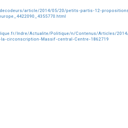
decodeurs/article/2014/05/20/petits-partis-12-proposition
l-europe_4422090_4355770.html
lique.fr/Indre/Actualite/Politique/n/Contenus/Articles/20
-la-circonscription-Massif-central-Centre-1862719