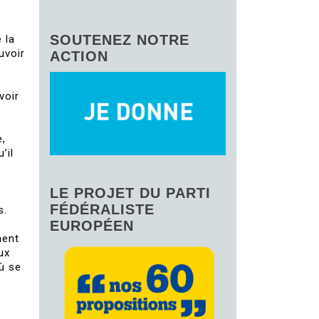
SOUTENEZ NOTRE
 la
uvoir
ACTION
voir
e,
’il
LE PROJET DU PARTI
FÉDÉRALISTE
s.
EUROPÉEN
hent
ux
ù se