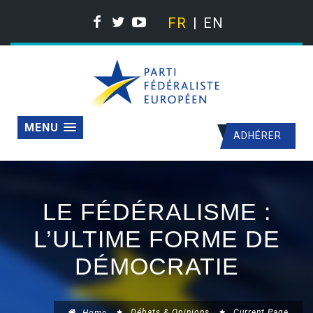
FR
EN
MENU
ADHÉRER
LE FÉDÉRALISME :
L’ULTIME FORME DE
DÉMOCRATIE
Débats & Opinions
Current Page