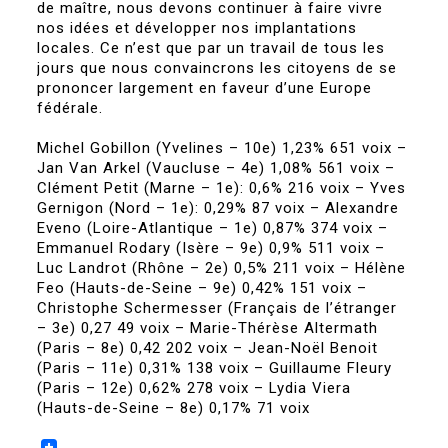
de maître, nous devons continuer à faire vivre
nos idées et développer nos implantations
locales. Ce n’est que par un travail de tous les
jours que nous convaincrons les citoyens de se
prononcer largement en faveur d’une Europe
fédérale.
Michel Gobillon (Yvelines – 10e) 1,23% 651 voix –
Jan Van Arkel (Vaucluse – 4e) 1,08% 561 voix –
Clément Petit (Marne – 1e): 0,6% 216 voix – Yves
Gernigon (Nord – 1e): 0,29% 87 voix – Alexandre
Eveno (Loire-Atlantique – 1e) 0,87% 374 voix –
Emmanuel Rodary (Isère – 9e) 0,9% 511 voix –
Luc Landrot (Rhône – 2e) 0,5% 211 voix – Hélène
Feo (Hauts-de-Seine – 9e) 0,42% 151 voix –
Christophe Schermesser (Français de l’étranger
– 3e) 0,27 49 voix – Marie-Thérèse Altermath
(Paris – 8e) 0,42 202 voix – Jean-Noël Benoit
(Paris – 11e) 0,31% 138 voix – Guillaume Fleury
(Paris – 12e) 0,62% 278 voix – Lydia Viera
(Hauts-de-Seine – 8e) 0,17% 71 voix