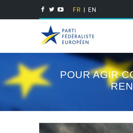
FR
EN
POUR AGIR 
REN