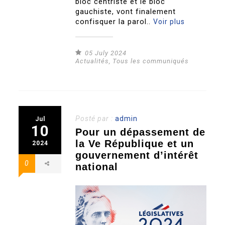
bloc centriste et le bloc
gauchiste, vont finalement
confisquer la parol..
Voir plus
05 July 2024
Actualités
,
Tous les communiqués
Posté par :
admin
Jul
10
Pour un dépassement de
la Ve République et un
2024
gouvernement d’intérêt
0
national