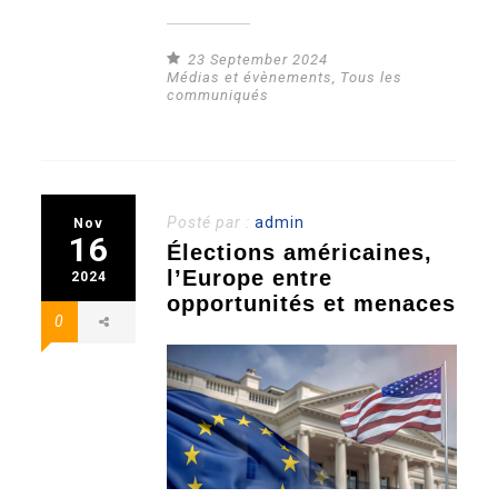
23 September 2024
Médias et évènements
,
Tous les
communiqués
Posté par :
admin
Nov
16
Élections américaines,
l’Europe entre
2024
opportunités et menaces
0