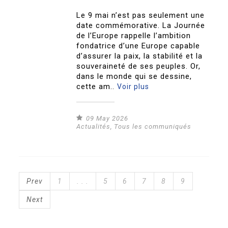
Le 9 mai n’est pas seulement une
date commémorative. La Journée
de l’Europe rappelle l’ambition
fondatrice d’une Europe capable
d’assurer la paix, la stabilité et la
souveraineté de ses peuples. Or,
dans le monde qui se dessine,
cette am..
Voir plus
09 May 2026
Actualités
,
Tous les communiqués
Prev
1
. . .
5
6
7
8
9
Next