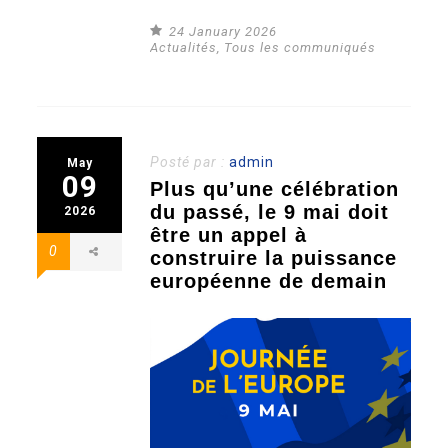
24 January 2026
Actualités
,
Tous les communiqués
Posté par :
admin
May
09
Plus qu’une célébration
du passé, le 9 mai doit
2026
être un appel à
0
construire la puissance
européenne de demain