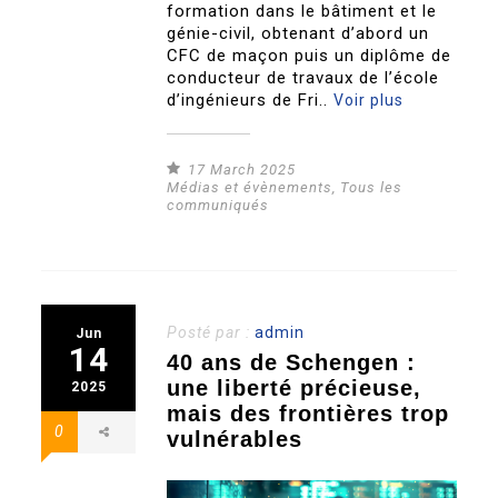
formation dans le bâtiment et le
génie-civil, obtenant d’abord un
CFC de maçon puis un diplôme de
conducteur de travaux de l’école
d’ingénieurs de Fri..
Voir plus
17 March 2025
Médias et évènements
,
Tous les
communiqués
Posté par :
admin
Jun
14
40 ans de Schengen :
une liberté précieuse,
2025
mais des frontières trop
0
vulnérables