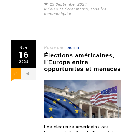
23 September 2024
Médias et évènements
,
Tous les
communiqués
Posté par :
admin
Nov
16
Élections américaines,
l’Europe entre
2024
opportunités et menaces
0
Les électeurs américains ont