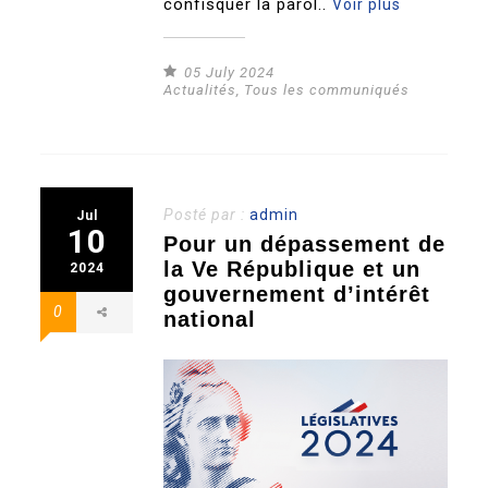
confisquer la parol..
Voir plus
05 July 2024
Actualités
,
Tous les communiqués
Posté par :
admin
Jul
10
Pour un dépassement de
la Ve République et un
2024
gouvernement d’intérêt
0
national