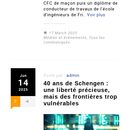
CFC de maçon puis un diplôme de
conducteur de travaux de l’école
d’ingénieurs de Fri..
Voir plus
17 March 2025
Médias et évènements
,
Tous les
communiqués
Posté par :
admin
Jun
14
40 ans de Schengen :
une liberté précieuse,
2025
mais des frontières trop
0
vulnérables