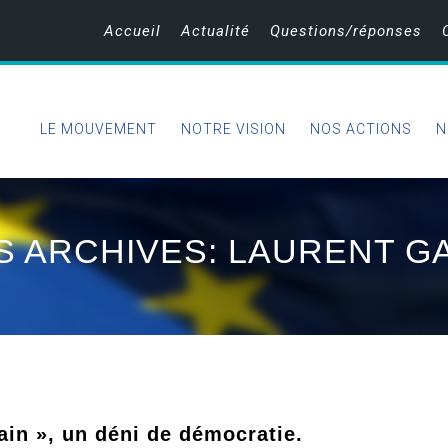
Accueil
Actualité
Questions/réponses
LE MOUVEMENT
NOTRE VISION
NOS ACTIONS
N
S ARCHIVES: LAURENT G
ain », un déni de démocratie.