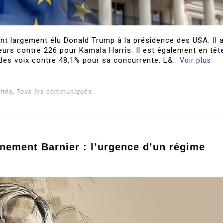
nt largement élu Donald Trump à la présidence des USA. Il 
urs contre 226 pour Kamala Harris. Il est également en têt
des voix contre 48,1% pour sa concurrente. L&..
Voir plus
ités
,
Tous les communiqués
nement Barnier : l’urgence d’un régime