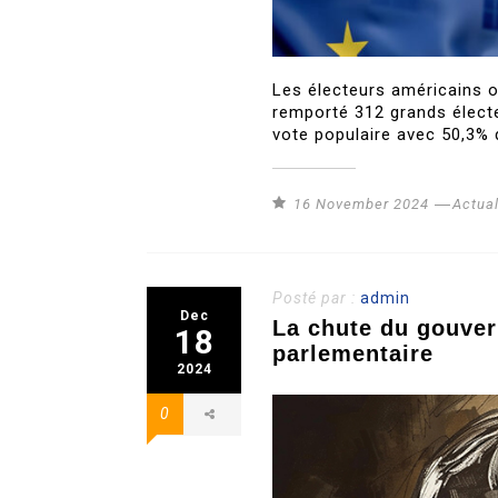
Les électeurs américains o
remporté 312 grands électe
vote populaire avec 50,3% 
16 November 2024
Actual
Posté par :
admin
Dec
La chute du gouver
18
parlementaire
2024
0