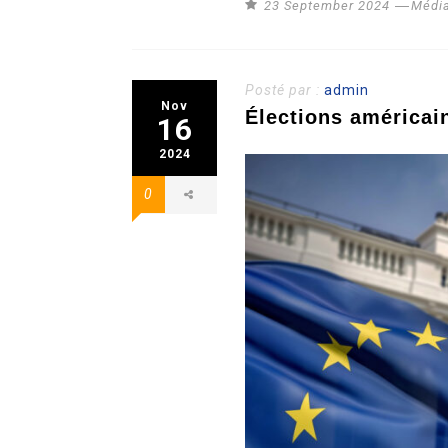
23 September 2024
Médi
Posté par :
admin
Nov
Élections américai
16
2024
0