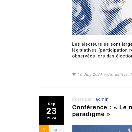
Les électeurs se sont larg
législatives (participation
observées lors des électio
10 July 2024
Actualités
,
Posté par :
admin
Sep
Conférence : « Le 
23
paradigme »
2024
0