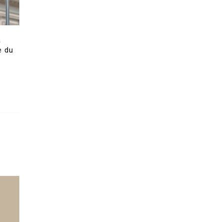
a
e du