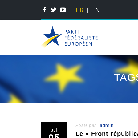
FR
EN
TAG
Posté par :
admin
Jul
Le « Front républic
05