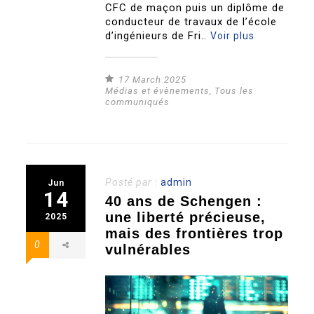
CFC de maçon puis un diplôme de
conducteur de travaux de l’école
d’ingénieurs de Fri..
Voir plus
17 March 2025
Médias et évènements
,
Tous les
communiqués
Posté par :
admin
Jun
14
40 ans de Schengen :
une liberté précieuse,
2025
mais des frontières trop
0
vulnérables