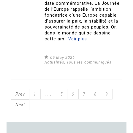
date commémorative. La Journée
de l’Europe rappelle l’ambition
fondatrice d’une Europe capable
d’assurer la paix, la stabilité et la
souveraineté de ses peuples. Or,
dans le monde qui se dessine,
cette am..
Voir plus
09 May 2026
Actualités
,
Tous les communiqués
Prev
1
. . .
5
6
7
8
9
Next