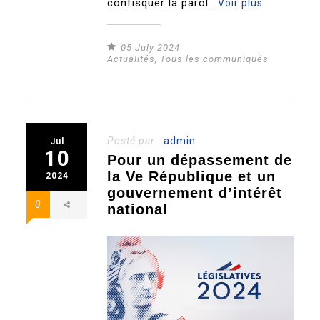
confisquer la parol..
Voir plus
05 July 2024
Actualités
,
Tous les communiqués
Posté par :
admin
Jul
10
Pour un dépassement de
la Ve République et un
2024
gouvernement d’intérêt
0
national