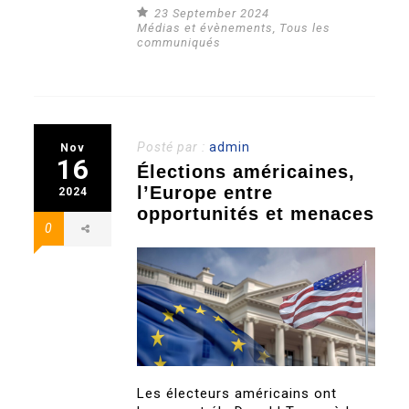
23 September 2024
Médias et évènements
,
Tous les
communiqués
Posté par :
admin
Nov
16
Élections américaines,
l’Europe entre
2024
opportunités et menaces
0
Les électeurs américains ont