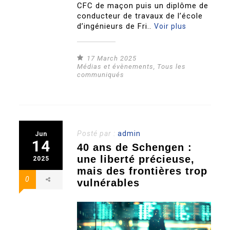
CFC de maçon puis un diplôme de
conducteur de travaux de l’école
d’ingénieurs de Fri..
Voir plus
17 March 2025
Médias et évènements
,
Tous les
communiqués
Posté par :
admin
Jun
14
40 ans de Schengen :
une liberté précieuse,
2025
mais des frontières trop
0
vulnérables