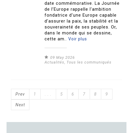
date commémorative. La Journée
de l’Europe rappelle l’ambition
fondatrice d’une Europe capable
d’assurer la paix, la stabilité et la
souveraineté de ses peuples. Or,
dans le monde qui se dessine,
cette am..
Voir plus
09 May 2026
Actualités
,
Tous les communiqués
Prev
1
. . .
5
6
7
8
9
Next