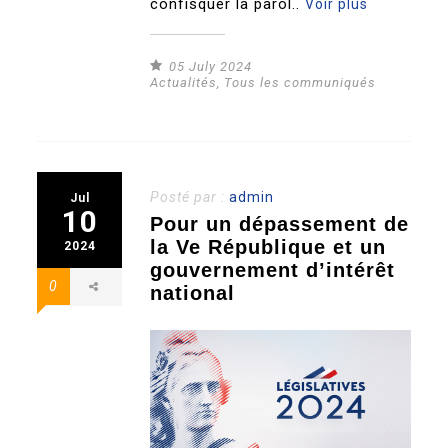
confisquer la parol..
Voir plus
05 July 2024
Actualités
,
Tous les communiqués
Posté par :
admin
Jul
10
Pour un dépassement de
la Ve République et un
2024
gouvernement d’intérêt
0
national