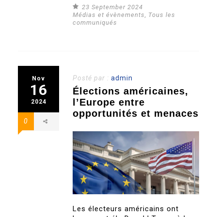
23 September 2024
Médias et évènements
,
Tous les
communiqués
Posté par :
admin
Nov
16
Élections américaines,
l’Europe entre
2024
opportunités et menaces
0
Les électeurs américains ont