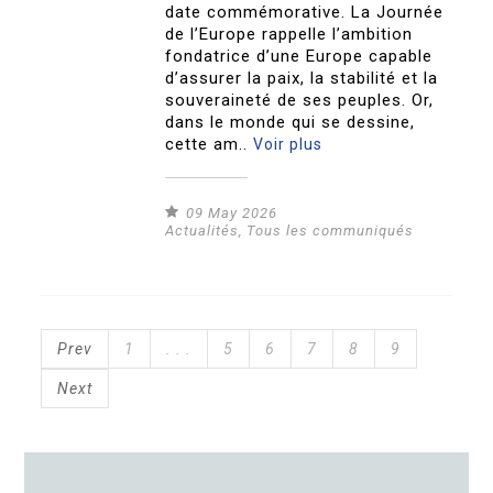
date commémorative. La Journée
de l’Europe rappelle l’ambition
fondatrice d’une Europe capable
d’assurer la paix, la stabilité et la
souveraineté de ses peuples. Or,
dans le monde qui se dessine,
cette am..
Voir plus
09 May 2026
Actualités
,
Tous les communiqués
Prev
1
. . .
5
6
7
8
9
Next