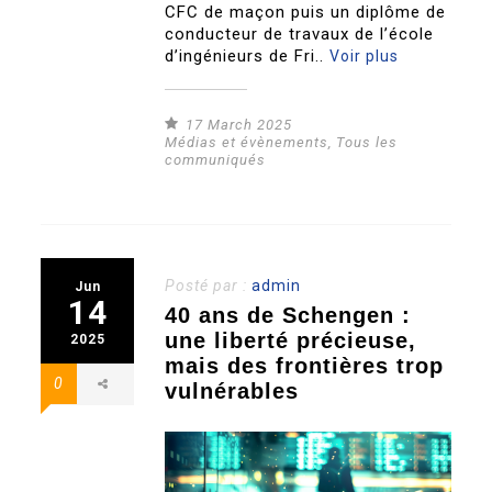
CFC de maçon puis un diplôme de
conducteur de travaux de l’école
d’ingénieurs de Fri..
Voir plus
17 March 2025
Médias et évènements
,
Tous les
communiqués
Posté par :
admin
Jun
14
40 ans de Schengen :
une liberté précieuse,
2025
mais des frontières trop
0
vulnérables