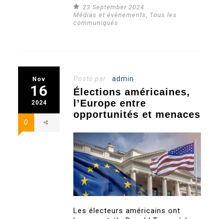
23 September 2024
Médias et évènements
,
Tous les
communiqués
Posté par :
admin
Nov
16
Élections américaines,
l’Europe entre
2024
opportunités et menaces
0
Les électeurs américains ont