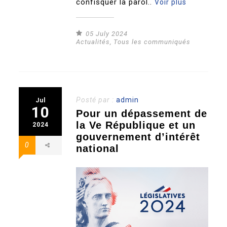
confisquer la parol..
Voir plus
05 July 2024
Actualités
,
Tous les communiqués
Posté par :
admin
Jul
10
Pour un dépassement de
la Ve République et un
2024
gouvernement d’intérêt
0
national