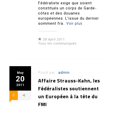
Fédéraliste exige que soient
constitués un corps de Garde-
côtes et des douanes
européennes. L’issue du dernier
somment fra..
Voir plus
28 April 2011
Tous les communiqués
Posté par :
admin
May
20
Affaire Strauss-Kahn, les
2011
Fédéralistes soutiennent
un Européen à la tête du
0
FMI