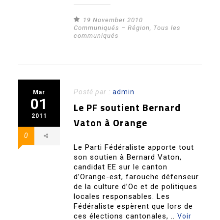
19 November 2010
Communiqués – Région
,
Tous les
communiqués
Posté par :
admin
Mar
01
Le PF soutient Bernard
2011
Vaton à Orange
0
Le Parti Fédéraliste apporte tout
son soutien à Bernard Vaton,
candidat EE sur le canton
d’Orange-est, farouche défenseur
de la culture d’Oc et de politiques
locales responsables. Les
Fédéraliste espèrent que lors de
ces élections cantonales, ..
Voir