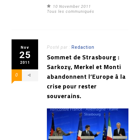
10 November 2011
Tous les communiqués
Posté par :
Redaction
Nov
25
Sommet de Strasbourg :
2011
Sarkozy, Merkel et Monti
abandonnent l’Europe à la
0
crise pour rester
souverains.