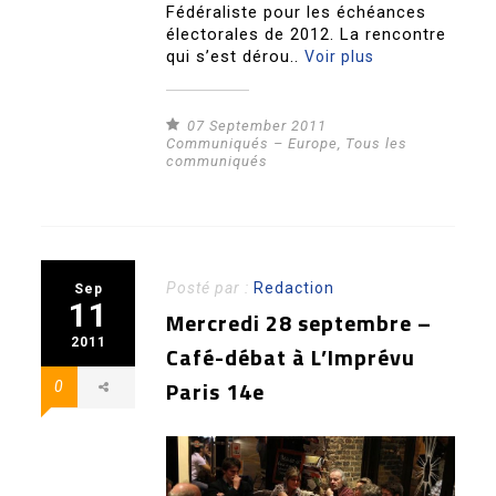
Fédéraliste pour les échéances
électorales de 2012. La rencontre
qui s’est dérou..
Voir plus
07 September 2011
Communiqués – Europe
,
Tous les
communiqués
Posté par :
Redaction
Sep
11
Mercredi 28 septembre –
2011
Café-débat à L’Imprévu
Paris 14e
0