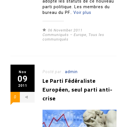
adopté les statuts de ce nouveau
parti politique. Les membres du
bureau du PF..
Voir plus
06 November 2011
Communiqués – Europe
,
Tous les
communiqués
Posté par :
admin
Nov
09
Le Parti Fédéraliste
2011
Européen, seul parti anti-
crise
0