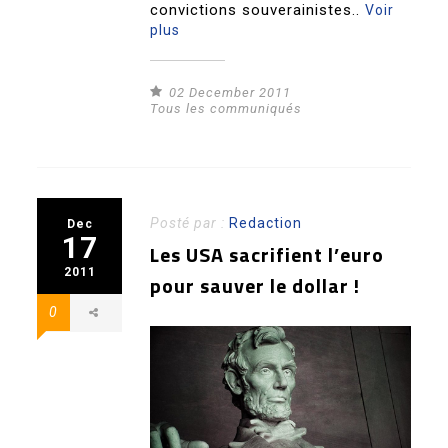
convictions souverainistes..
Voir
plus
02 December 2011
Tous les communiqués
Posté par :
Redaction
Dec
17
Les USA sacrifient l’euro
2011
pour sauver le dollar !
0