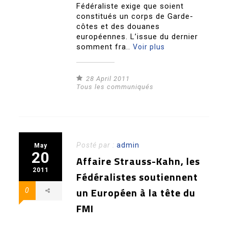
Fédéraliste exige que soient
constitués un corps de Garde-
côtes et des douanes
européennes. L’issue du dernier
somment fra..
Voir plus
28 April 2011
Tous les communiqués
Posté par :
admin
May
20
Affaire Strauss-Kahn, les
2011
Fédéralistes soutiennent
un Européen à la tête du
0
FMI