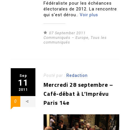
Fédéraliste pour les échéances
électorales de 2012. La rencontre
qui s’est dérou..
Voir plus
07 September 2011
Communiqués – Europe
,
Tous les
communiqués
Posté par :
Redaction
Sep
11
Mercredi 28 septembre –
2011
Café-débat à L’Imprévu
Paris 14e
0