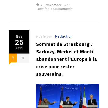
10 November 2011
Tous les communiqués
Posté par :
Redaction
Nov
25
Sommet de Strasbourg :
2011
Sarkozy, Merkel et Monti
abandonnent l’Europe à la
0
crise pour rester
souverains.