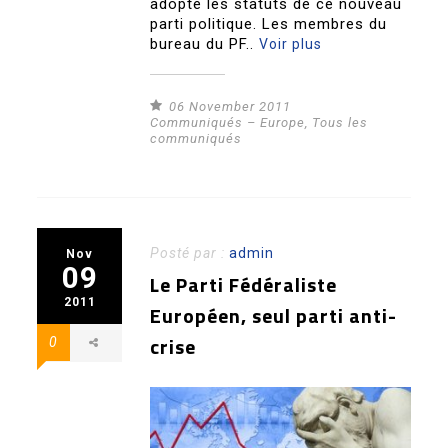
adopté les statuts de ce nouveau
parti politique. Les membres du
bureau du PF..
Voir plus
06 November 2011
Communiqués – Europe
,
Tous les
communiqués
Posté par :
admin
Nov
09
Le Parti Fédéraliste
2011
Européen, seul parti anti-
crise
0