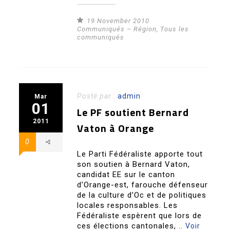
19 November 2010
Communiqués – Région
,
Tous les
communiqués
Posté par :
admin
Mar
01
Le PF soutient Bernard
2011
Vaton à Orange
0
Le Parti Fédéraliste apporte tout
son soutien à Bernard Vaton,
candidat EE sur le canton
d’Orange-est, farouche défenseur
de la culture d’Oc et de politiques
locales responsables. Les
Fédéraliste espèrent que lors de
ces élections cantonales, ..
Voir