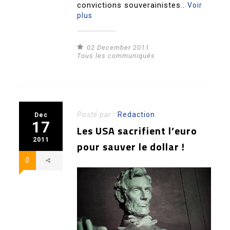
convictions souverainistes..
Voir
plus
02 December 2011
Tous les communiqués
Posté par :
Redaction
Dec
17
Les USA sacrifient l’euro
2011
pour sauver le dollar !
0