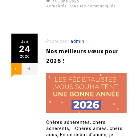
14 June 2025
Actualités
,
Tous les communiqués
Posté par :
admin
Jan
24
Nos meilleurs vœux pour
2026
2026 !
0
Chères adhérentes, chers
adhérents, Chères amies, chers
amis, En ce début d’année, je