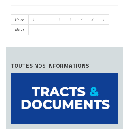
Prev
1
. . .
5
6
7
8
9
Next
TOUTES NOS INFORMATIONS