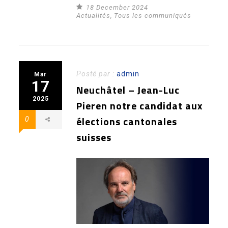
18 December 2024
Actualités
,
Tous les communiqués
Posté par :
admin
Mar
17
Neuchâtel – Jean-Luc
2025
Pieren notre candidat aux
élections cantonales
0
suisses