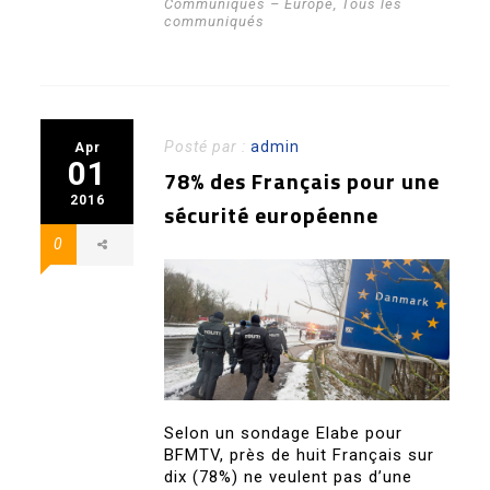
Communiqués – Europe
,
Tous les
communiqués
Posté par :
admin
Apr
01
78% des Français pour une
2016
sécurité européenne
0
Selon un sondage Elabe pour
BFMTV, près de huit Français sur
dix (78%) ne veulent pas d’une