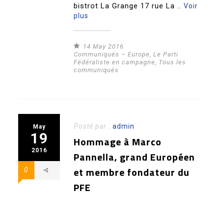
bistrot La Grange 17 rue La ..
Voir
plus
14 May 2016
Communiqués – Europe
,
Le Parti
Fédéraliste en campagne
,
Tous les
communiqués
Posté par :
admin
May
19
Hommage à Marco
2016
Pannella, grand Européen
et membre fondateur du
0
PFE