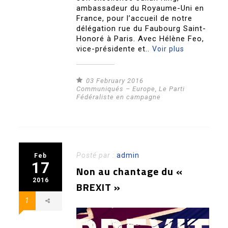
ambassadeur du Royaume-Uni en
France, pour l’accueil de notre
délégation rue du Faubourg Saint-
Honoré à Paris. Avec Hélène Feo,
vice-présidente et..
Voir plus
03 February 2016
Communiqués – Europe
,
Le Parti
Fédéraliste en campagne
Posté par :
admin
Feb
17
Non au chantage du «
2016
BREXIT »
1