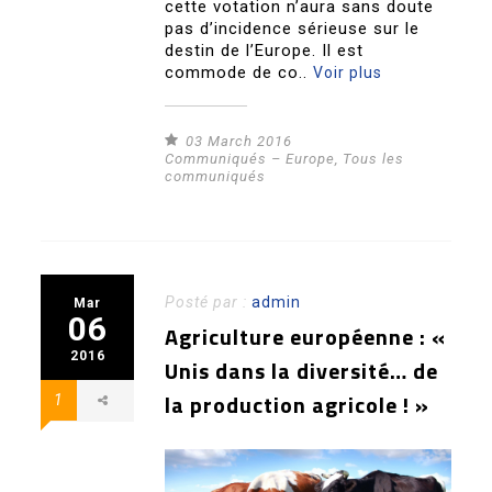
cette votation n’aura sans doute
pas d’incidence sérieuse sur le
destin de l’Europe. Il est
commode de co..
Voir plus
03 March 2016
Communiqués – Europe
,
Tous les
communiqués
Posté par :
admin
Mar
06
Agriculture européenne : «
2016
Unis dans la diversité… de
la production agricole ! »
1