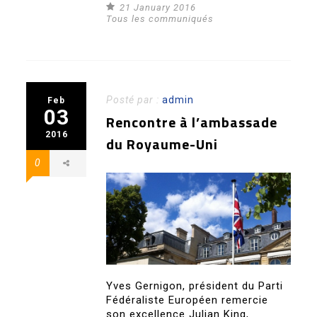
21 January 2016
Tous les communiqués
Posté par :
admin
Feb
03
Rencontre à l’ambassade
2016
du Royaume-Uni
0
Yves Gernigon, président du Parti
Fédéraliste Européen remercie
son excellence Julian King,