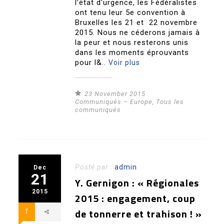
l’état d’urgence, les Fédéralistes
ont tenu leur 5e convention à
Bruxelles les 21 et 22 novembre
2015. Nous ne céderons jamais à
la peur et nous resterons unis
dans les moments éprouvants
pour l&..
Voir plus
23 November 2015
Communiqués – Europe
,
Tous les
communiqués
Posté par :
admin
Dec
21
Y. Gernigon : « Régionales
2015
2015 : engagement, coup
de tonnerre et trahison ! »
1