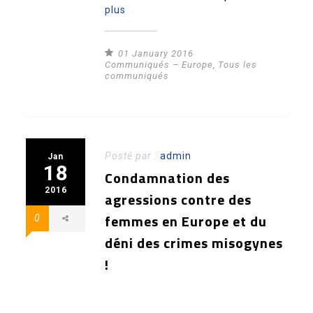
plus
01 January 2016
Communiqués – Europe
,
Tous les
communiqués
Posté par :
admin
Jan
18
Condamnation des
2016
agressions contre des
femmes en Europe et du
0
déni des crimes misogynes
!