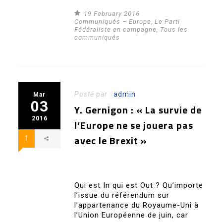
19 February 2016
Communiqués – Europe
,
Le Parti
Fédéraliste en campagne
,
Tous les
communiqués
Posté par :
admin
Mar
03
Y. Gernigon : « La survie de
2016
l’Europe ne se jouera pas
avec le Brexit »
1
Qui est In qui est Out ? Qu’importe
l’issue du référendum sur
l’appartenance du Royaume-Uni à
l’Union Européenne de juin, car