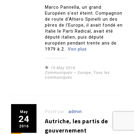
Marco Pannella, un grand
Européen s’est éteint. Compagnon
de route d’Altiero Spinelli un des
pères de l’Europe, il avait fondé en
Italie le Parti Radical, avait été
député italien, puis député
européen pendant trente ans de
1979 à 2..
Voir plus
19 May 2016
Communiqués – Europe
,
Tous les
communiqués
Posté par :
admin
May
24
Autriche, les partis de
2016
gouvernement