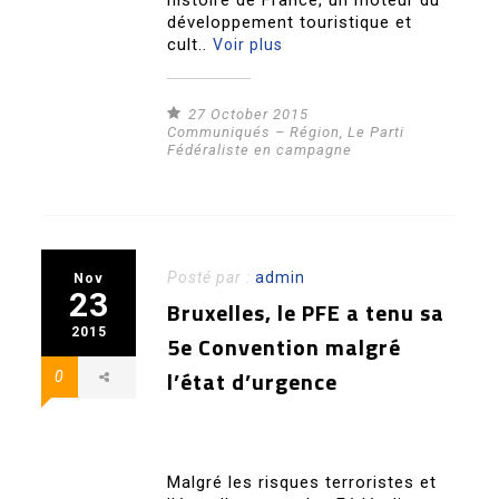
histoire de France, un moteur du
développement touristique et
cult..
Voir plus
27 October 2015
Communiqués – Région
,
Le Parti
Fédéraliste en campagne
Posté par :
admin
Nov
23
Bruxelles, le PFE a tenu sa
2015
5e Convention malgré
l’état d’urgence
0
Malgré les risques terroristes et