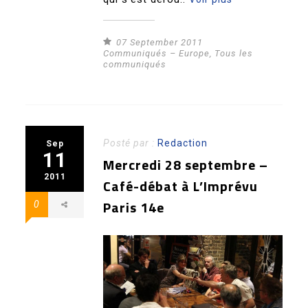
07 September 2011
Communiqués – Europe
,
Tous les
communiqués
Posté par :
Redaction
Sep
11
Mercredi 28 septembre –
2011
Café-débat à L’Imprévu
Paris 14e
0