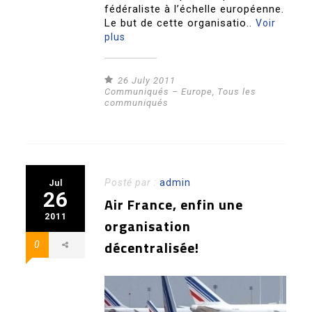
fédéraliste à l’échelle européenne.
Le but de cette organisatio..
Voir
plus
26 July 2011
Communiqués – Europe
,
Tous les
communiqués
Posté par :
admin
Jul
26
Air France, enfin une
2011
organisation
décentralisée!
0