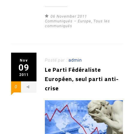
06 November 2011
Communiqués – Europe
,
Tous les
communiqués
Posté par :
admin
Nov
09
Le Parti Fédéraliste
2011
Européen, seul parti anti-
crise
0