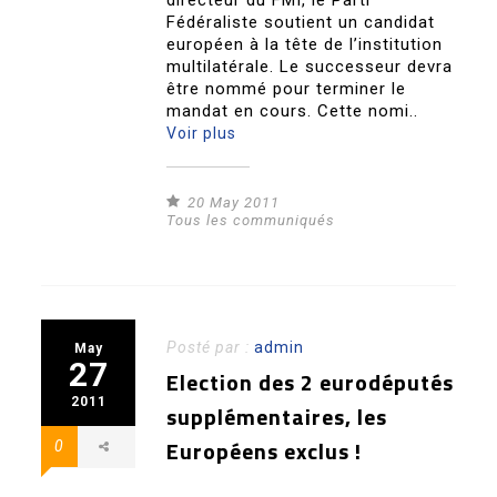
directeur du FMI, le Parti
Fédéraliste soutient un candidat
européen à la tête de l’institution
multilatérale. Le successeur devra
être nommé pour terminer le
mandat en cours. Cette nomi..
Voir plus
20 May 2011
Tous les communiqués
Posté par :
admin
May
27
Election des 2 eurodéputés
2011
supplémentaires, les
Européens exclus !
0