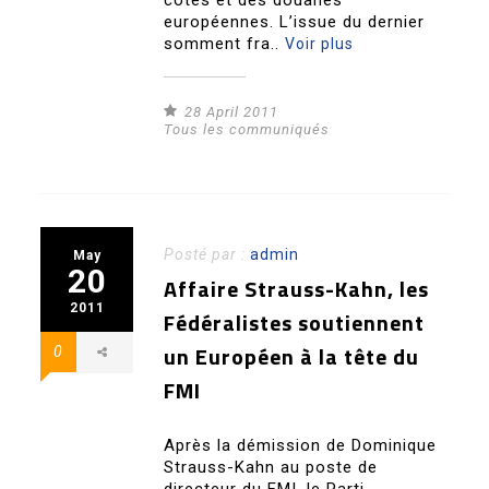
côtes et des douanes
européennes. L’issue du dernier
somment fra..
Voir plus
28 April 2011
Tous les communiqués
Posté par :
admin
May
20
Affaire Strauss-Kahn, les
2011
Fédéralistes soutiennent
un Européen à la tête du
0
FMI
Après la démission de Dominique
Strauss-Kahn au poste de