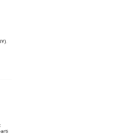
t
IY).
t
arti