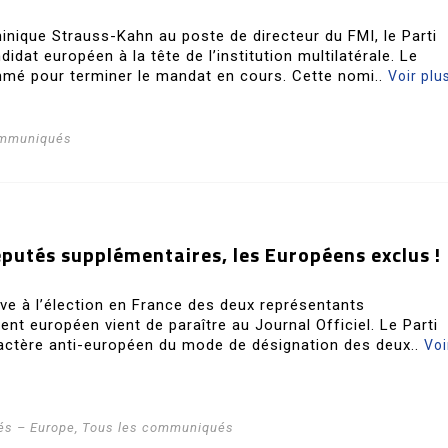
nique Strauss-Kahn au poste de directeur du FMI, le Parti
idat européen à la tête de l’institution multilatérale. Le
mé pour terminer le mandat en cours. Cette nomi..
Voir plu
ommuniqués
éputés supplémentaires, les Européens exclus !
ive à l’élection en France des deux représentants
nt européen vient de paraître au Journal Officiel. Le Parti
ractère anti-européen du mode de désignation des deux..
Voi
s – Europe
,
Tous les communiqués