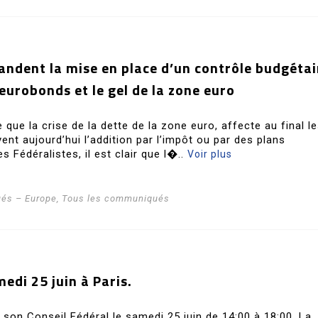
andent la mise en place d’un contrôle budgétai
’eurobonds et le gel de la zone euro
 que la crise de la dette de la zone euro, affecte au final l
nt aujourd’hui l’addition par l’impôt ou par des plans
s Fédéralistes, il est clair que l�..
Voir plus
és – Europe
,
Tous les communiqués
medi 25 juin à Paris.
a son Conseil Fédéral le samedi 25 juin de 14:00 à 18:00. La