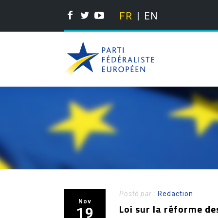
FR
EN
Posté par :
Redaction
Nov
Loi sur la réforme de
19