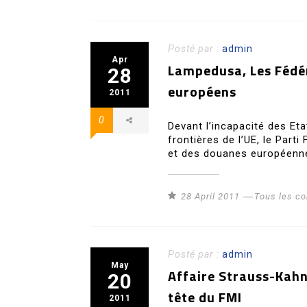
Posté par :
admin
Apr
Lampedusa, Les Fédér
28
européens
2011
0
Devant l’incapacité des Et
frontières de l’UE, le Part
et des douanes européenne
28 April 2011
Tous les c
Posté par :
admin
May
Affaire Strauss-Kahn
20
tête du FMI
2011