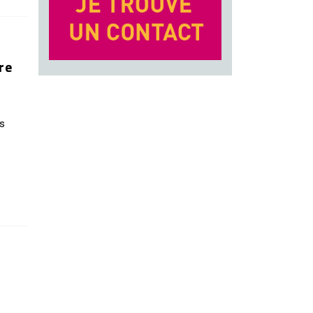
re
es