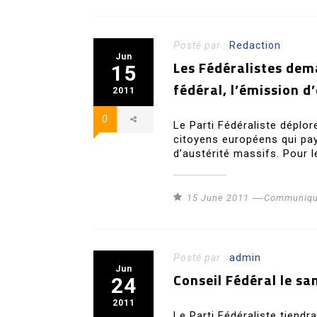
Posté par :
Redaction
Jun
Les Fédéralistes dem
15
fédéral, l’émission d
2011
0
Le Parti Fédéraliste déplore
citoyens européens qui paye
d’austérité massifs. Pour le
15 June 2011
Communiqu
Posté par :
admin
Jun
Conseil Fédéral le sa
24
2011
Le Parti Fédéraliste tiendr