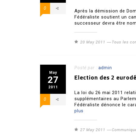
0
Après la démission de Domi
Fédéraliste soutient un cand
successeur devra être nom
20 May 2011
Tous les c
Posté par :
admin
May
Election des 2 eurod
27
2011
La loi du 26 mai 2011 relat
supplémentaires au Parleme
0
Fédéraliste dénonce le ca
plus
27 May 2011
Communiqué