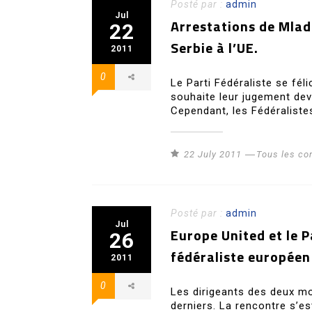
Posté par :
admin
Jul
Arrestations de Mlad
22
Serbie à l’UE.
2011
0
Le Parti Fédéraliste se fél
souhaite leur jugement deva
Cependant, les Fédéraliste
22 July 2011
Tous les c
Posté par :
admin
Jul
Europe United et le P
26
fédéraliste européen
2011
0
Les dirigeants des deux mo
derniers. La rencontre s’es