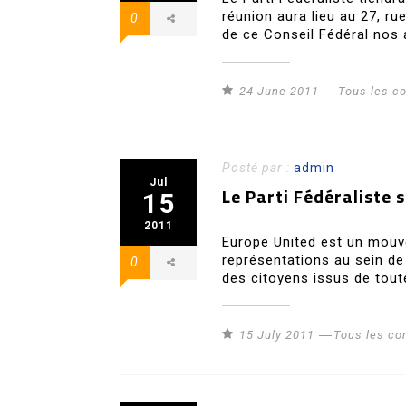
réunion aura lieu au 27, ru
0
de ce Conseil Fédéral nos 
24 June 2011
Tous les 
Posté par :
admin
Jul
Le Parti Fédéraliste
15
2011
Europe United est un mouv
représentations au sein de
0
des citoyens issus de tout
15 July 2011
Tous les c