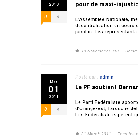
pour de maxi-injusti
2010
0
L’Assemblée Nationale, me
décentralisation en cours d
jacobin. Les représentants
19 November 2010
Commu
Posté par :
admin
Mar
Le PF soutient Berna
01
2011
Le Parti Fédéraliste appor
d’Orange-est, farouche déf
0
Les Fédéraliste espèrent q
01 March 2011
Tous les