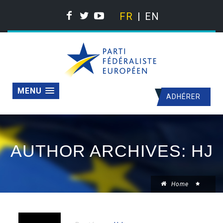
FR
EN
MENU
ADHÉRER
AUTHOR ARCHIVES: HJ
Home