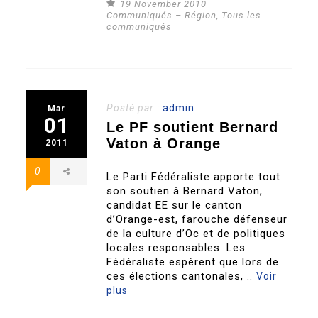
19 November 2010
Communiqués – Région
,
Tous les
communiqués
Posté par :
admin
Mar
01
Le PF soutient Bernard
Vaton à Orange
2011
0
Le Parti Fédéraliste apporte tout
son soutien à Bernard Vaton,
candidat EE sur le canton
d’Orange-est, farouche défenseur
de la culture d’Oc et de politiques
locales responsables. Les
Fédéraliste espèrent que lors de
ces élections cantonales, ..
Voir
plus