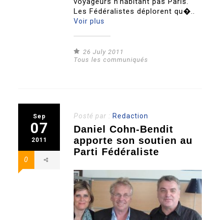
voyageurs n’habitant pas Paris.
Les Fédéralistes déplorent qu�..
Voir plus
26 July 2011
Tous les communiqués
Posté par :
Redaction
Sep
07
Daniel Cohn-Bendit
apporte son soutien au
2011
Parti Fédéraliste
0