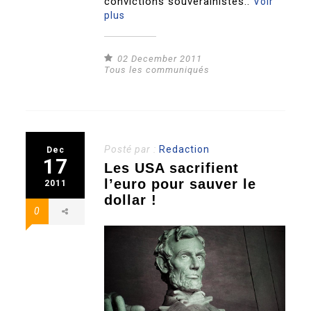
convictions souverainistes..
Voir
plus
02 December 2011
Tous les communiqués
Posté par :
Redaction
Dec
17
Les USA sacrifient
l’euro pour sauver le
2011
dollar !
0