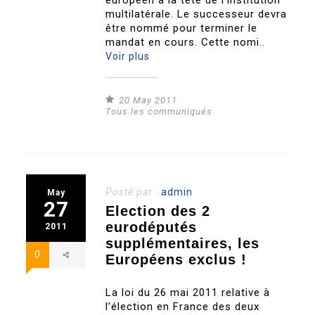
européen à la tête de l’institution
multilatérale. Le successeur devra
être nommé pour terminer le
mandat en cours. Cette nomi..
Voir plus
20 May 2011
Tous les communiqués
Posté par :
admin
May
27
Election des 2
eurodéputés
2011
supplémentaires, les
0
Européens exclus !
La loi du 26 mai 2011 relative à
l’élection en France des deux