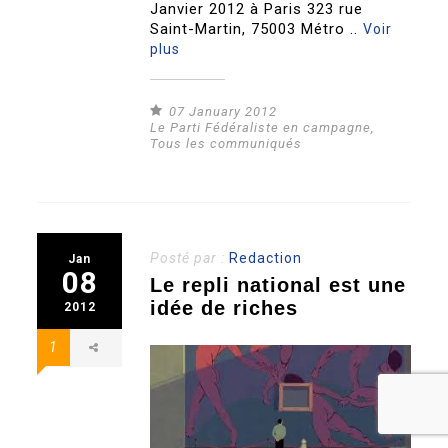
Janvier 2012 à Paris 323 rue
Saint-Martin, 75003 Métro ..
Voir
plus
07 January 2012
Le Parti Fédéraliste en campagne
,
Tous les communiqués
Posté par :
Redaction
Jan
08
Le repli national est une
idée de riches
2012
1