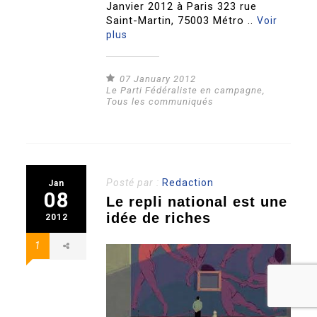
Janvier 2012 à Paris 323 rue
Saint-Martin, 75003 Métro ..
Voir
plus
07 January 2012
Le Parti Fédéraliste en campagne
,
Tous les communiqués
Posté par :
Redaction
Jan
08
Le repli national est une
idée de riches
2012
1