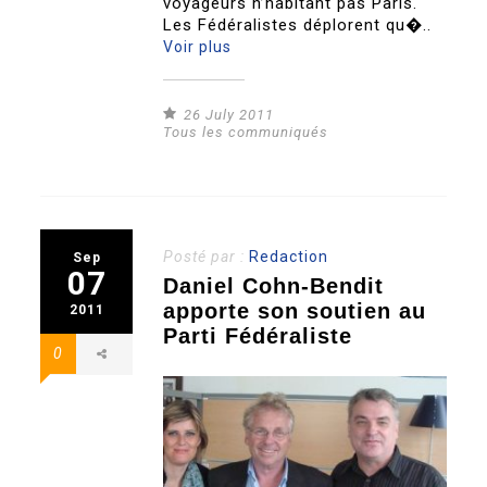
voyageurs n’habitant pas Paris.
Les Fédéralistes déplorent qu�..
Voir plus
26 July 2011
Tous les communiqués
Posté par :
Redaction
Sep
07
Daniel Cohn-Bendit
apporte son soutien au
2011
Parti Fédéraliste
0