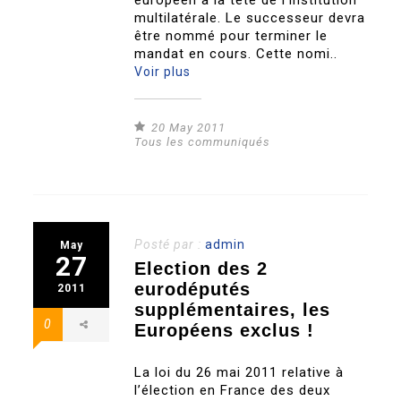
européen à la tête de l’institution
multilatérale. Le successeur devra
être nommé pour terminer le
mandat en cours. Cette nomi..
Voir plus
20 May 2011
Tous les communiqués
Posté par :
admin
May
27
Election des 2
eurodéputés
2011
supplémentaires, les
0
Européens exclus !
La loi du 26 mai 2011 relative à
l’élection en France des deux