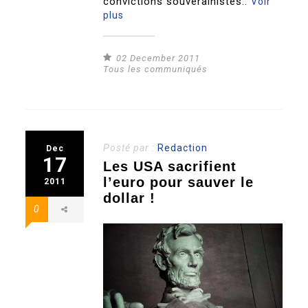
convictions souverainistes..
Voir
plus
02 December 2011
Tous les communiqués
Posté par :
Redaction
Dec
17
Les USA sacrifient
l’euro pour sauver le
2011
dollar !
0