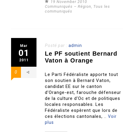
19 November 2010
Communiqués – Région
,
Tous les
communiqués
Posté par :
admin
Mar
01
Le PF soutient Bernard
Vaton à Orange
2011
0
Le Parti Fédéraliste apporte tout
son soutien à Bernard Vaton,
candidat EE sur le canton
d’Orange-est, farouche défenseur
de la culture d’Oc et de politiques
locales responsables. Les
Fédéraliste espèrent que lors de
ces élections cantonales, ..
Voir
plus