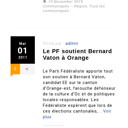
19 November 2010
Communiqués – Région
,
Tous les
communiqués
Posté par :
admin
Mar
01
Le PF soutient Bernard
Vaton à Orange
2011
0
Le Parti Fédéraliste apporte tout
son soutien à Bernard Vaton,
candidat EE sur le canton
d’Orange-est, farouche défenseur
de la culture d’Oc et de politiques
locales responsables. Les
Fédéraliste espèrent que lors de
ces élections cantonales, ..
Voir
plus