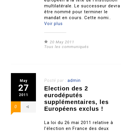
européen à la tête de l’institution
multilatérale. Le successeur devra
être nommé pour terminer le
mandat en cours. Cette nomi..
Voir plus
20 May 2011
Tous les communiqués
Posté par :
admin
May
27
Election des 2
eurodéputés
2011
supplémentaires, les
0
Européens exclus !
La loi du 26 mai 2011 relative à
l’élection en France des deux