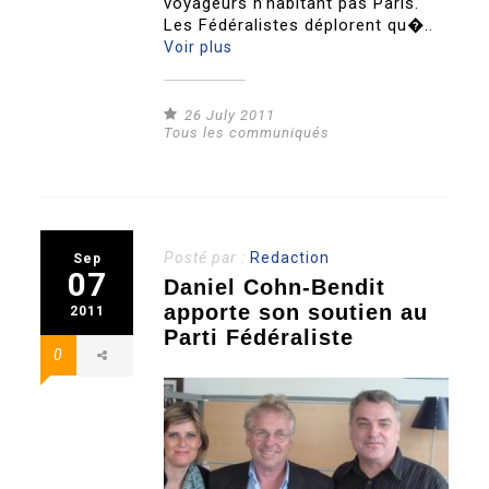
voyageurs n’habitant pas Paris.
Les Fédéralistes déplorent qu�..
Voir plus
26 July 2011
Tous les communiqués
Posté par :
Redaction
Sep
07
Daniel Cohn-Bendit
apporte son soutien au
2011
Parti Fédéraliste
0