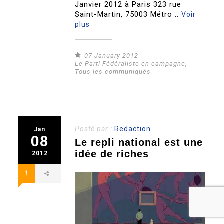
Janvier 2012 à Paris 323 rue
Saint-Martin, 75003 Métro ..
Voir
plus
07 January 2012
Le Parti Fédéraliste en campagne
,
Tous les communiqués
Posté par :
Redaction
Jan
08
Le repli national est une
idée de riches
2012
1