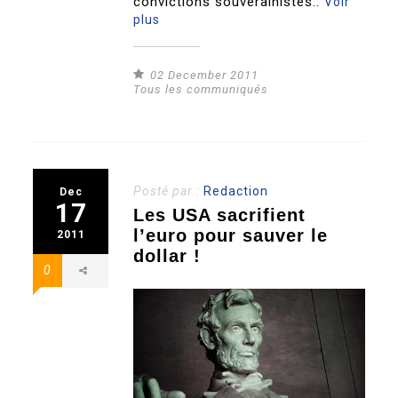
convictions souverainistes..
Voir
plus
02 December 2011
Tous les communiqués
Posté par :
Redaction
Dec
17
Les USA sacrifient
l’euro pour sauver le
2011
dollar !
0