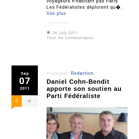
voyageurs n’habitant pas Paris.
Les Fédéralistes déplorent qu�..
Voir plus
26 July 2011
Tous les communiqués
Posté par :
Redaction
Sep
07
Daniel Cohn-Bendit
apporte son soutien au
2011
Parti Fédéraliste
0