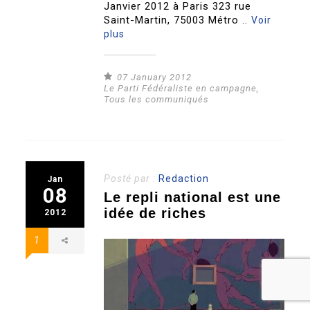
Janvier 2012 à Paris 323 rue
Saint-Martin, 75003 Métro ..
Voir
plus
07 January 2012
Le Parti Fédéraliste en campagne
,
Tous les communiqués
Posté par :
Redaction
Jan
08
Le repli national est une
idée de riches
2012
1