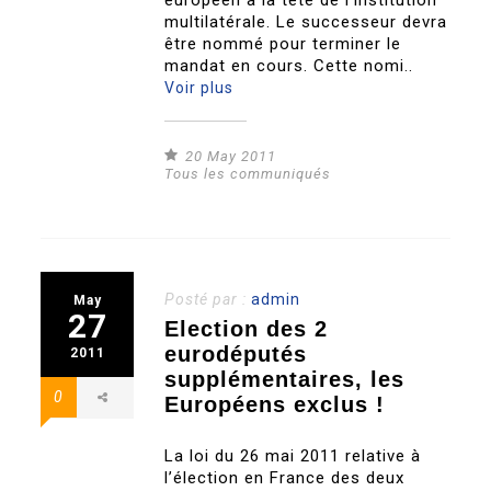
européen à la tête de l’institution
multilatérale. Le successeur devra
être nommé pour terminer le
mandat en cours. Cette nomi..
Voir plus
20 May 2011
Tous les communiqués
Posté par :
admin
May
27
Election des 2
eurodéputés
2011
supplémentaires, les
0
Européens exclus !
La loi du 26 mai 2011 relative à
l’élection en France des deux