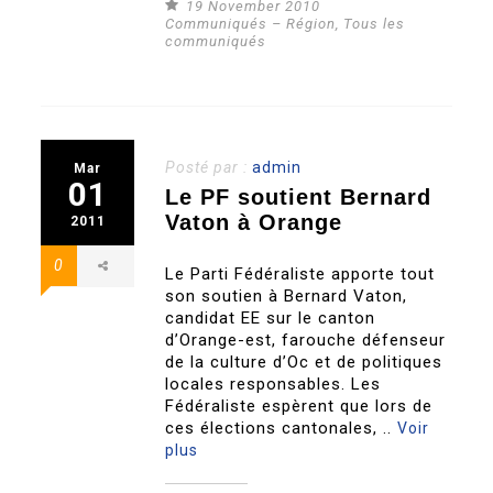
19 November 2010
Communiqués – Région
,
Tous les
communiqués
Posté par :
admin
Mar
01
Le PF soutient Bernard
Vaton à Orange
2011
0
Le Parti Fédéraliste apporte tout
son soutien à Bernard Vaton,
candidat EE sur le canton
d’Orange-est, farouche défenseur
de la culture d’Oc et de politiques
locales responsables. Les
Fédéraliste espèrent que lors de
ces élections cantonales, ..
Voir
plus