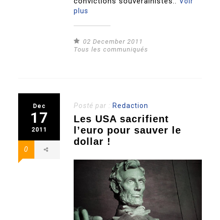
convictions souverainistes..
Voir
plus
02 December 2011
Tous les communiqués
Posté par :
Redaction
Dec
17
Les USA sacrifient
l’euro pour sauver le
2011
dollar !
0