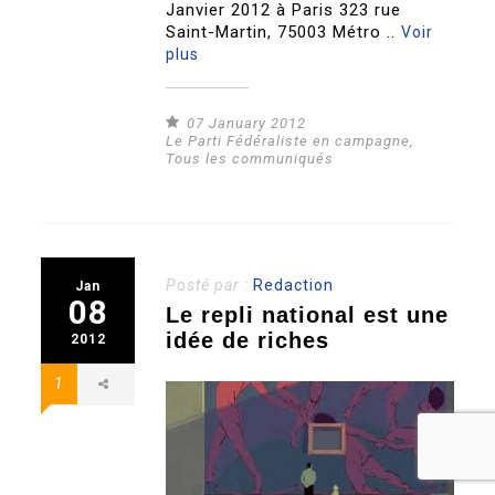
Janvier 2012 à Paris 323 rue
Saint-Martin, 75003 Métro ..
Voir
plus
07 January 2012
Le Parti Fédéraliste en campagne
,
Tous les communiqués
Posté par :
Redaction
Jan
08
Le repli national est une
idée de riches
2012
1