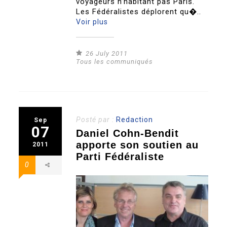
voyageurs n’habitant pas Paris.
Les Fédéralistes déplorent qu�..
Voir plus
26 July 2011
Tous les communiqués
Posté par :
Redaction
Sep
07
Daniel Cohn-Bendit
apporte son soutien au
2011
Parti Fédéraliste
0