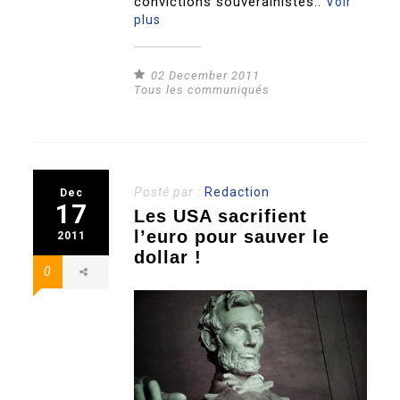
convictions souverainistes..
Voir
plus
02 December 2011
Tous les communiqués
Posté par :
Redaction
Dec
17
Les USA sacrifient
l’euro pour sauver le
2011
dollar !
0