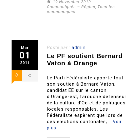
19 November 2010
Communiqués – Région
,
Tous les
communiqués
Posté par :
admin
Mar
01
Le PF soutient Bernard
Vaton à Orange
2011
0
Le Parti Fédéraliste apporte tout
son soutien à Bernard Vaton,
candidat EE sur le canton
d’Orange-est, farouche défenseur
de la culture d’Oc et de politiques
locales responsables. Les
Fédéraliste espèrent que lors de
ces élections cantonales, ..
Voir
plus