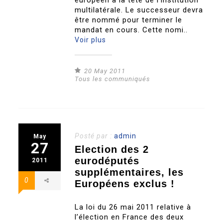
européen à la tête de l’institution
multilatérale. Le successeur devra
être nommé pour terminer le
mandat en cours. Cette nomi..
Voir plus
20 May 2011
Tous les communiqués
Posté par :
admin
May
27
Election des 2
eurodéputés
2011
supplémentaires, les
0
Européens exclus !
La loi du 26 mai 2011 relative à
l’élection en France des deux