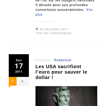
de l’UE sur les budgets nationaux.
Il dévoile ainsi ses profondes
convictions souverainistes..
Voir
plus
02 December 2011
Tous les communiqués
Posté par :
Redaction
Dec
17
Les USA sacrifient
l’euro pour sauver le
2011
dollar !
0