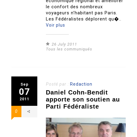
économique régional et améliorer
le confort des nombreux
voyageurs n’habitant pas Paris.
Les Fédéralistes déplorent qu�..
Voir plus
26 July 2011
Tous les communiqués
Posté par :
Redaction
Sep
07
Daniel Cohn-Bendit
apporte son soutien au
2011
Parti Fédéraliste
0