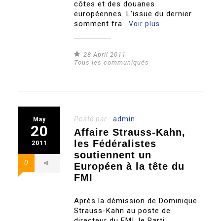
côtes et des douanes
européennes. L’issue du dernier
somment fra..
Voir plus
28 April 2011
Tous les communiqués
Posté par :
admin
May
20
Affaire Strauss-Kahn,
les Fédéralistes
2011
soutiennent un
0
Européen à la tête du
FMI
Après la démission de Dominique
Strauss-Kahn au poste de
directeur du FMI, le Parti