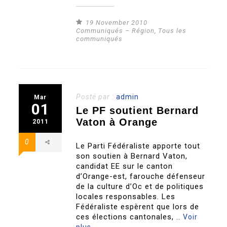
19 November 2010
Communiqués – Région
,
Tous les
communiqués
Posté par :
admin
Mar
01
Le PF soutient Bernard
Vaton à Orange
2011
0
Le Parti Fédéraliste apporte tout
son soutien à Bernard Vaton,
candidat EE sur le canton
d’Orange-est, farouche défenseur
de la culture d’Oc et de politiques
locales responsables. Les
Fédéraliste espèrent que lors de
ces élections cantonales, ..
Voir