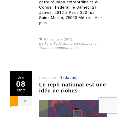
cette réunion extraordinaire du
Conseil Fédéral. le Samedi 21
Janvier 2012 à Paris 323 rue
Saint-Martin, 75003 Métro ..
Voir
plus
07 January 2012
Le Parti Fédéraliste en campagne
,
Tous les communiqués
Posté par :
Redaction
Jan
08
Le repli national est une
idée de riches
2012
1