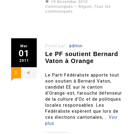
19 November 2010
Communiqués – Région
,
Tous les
communiqués
Posté par :
admin
Mar
01
Le PF soutient Bernard
Vaton à Orange
2011
0
Le Parti Fédéraliste apporte tout
son soutien à Bernard Vaton,
candidat EE sur le canton
d’Orange-est, farouche défenseur
de la culture d’Oc et de politiques
locales responsables. Les
Fédéraliste espèrent que lors de
ces élections cantonales, ..
Voir
plus