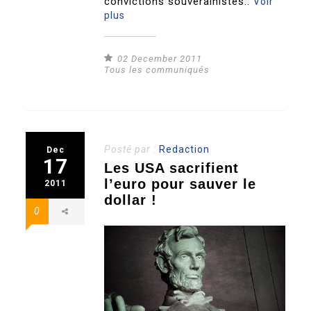
convictions souverainistes..
Voir
plus
02 December 2011
Tous les communiqués
Posté par :
Redaction
Dec
17
Les USA sacrifient
l’euro pour sauver le
2011
dollar !
0