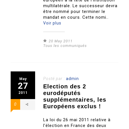
européen à la tête de l’institution
multilatérale. Le successeur devra
être nommé pour terminer le
mandat en cours. Cette nomi..
Voir plus
20 May 2011
Tous les communiqués
Posté par :
admin
May
27
Election des 2
eurodéputés
2011
supplémentaires, les
0
Européens exclus !
La loi du 26 mai 2011 relative à
l’élection en France des deux