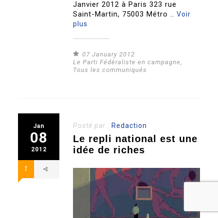
Janvier 2012 à Paris 323 rue
Saint-Martin, 75003 Métro ..
Voir
plus
07 January 2012
Le Parti Fédéraliste en campagne
,
Tous les communiqués
Posté par :
Redaction
Jan
08
Le repli national est une
idée de riches
2012
1