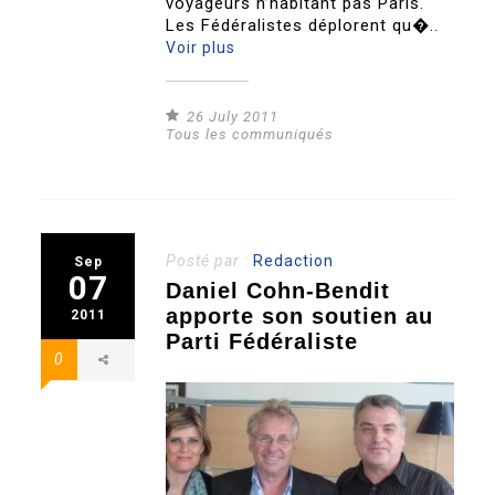
voyageurs n’habitant pas Paris.
Les Fédéralistes déplorent qu�..
Voir plus
26 July 2011
Tous les communiqués
Posté par :
Redaction
Sep
07
Daniel Cohn-Bendit
apporte son soutien au
2011
Parti Fédéraliste
0