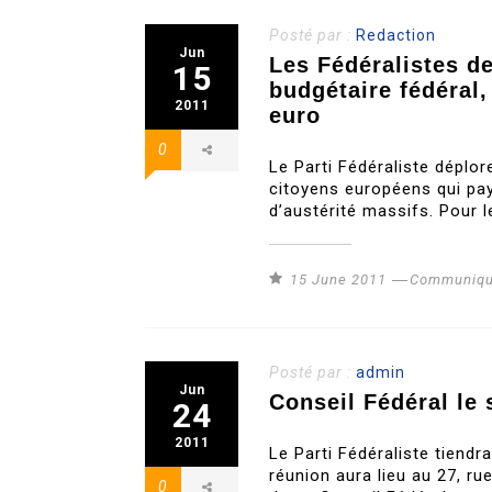
Posté par :
Redaction
Jun
Les Fédéralistes d
15
budgétaire fédéral,
2011
euro
0
Le Parti Fédéraliste déplore
citoyens européens qui paye
d’austérité massifs. Pour le
15 June 2011
Communiqu
Posté par :
admin
Jun
Conseil Fédéral le 
24
2011
Le Parti Fédéraliste tiendr
réunion aura lieu au 27, ru
0