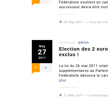
Fédéraliste soutient un cand
successeur devra être nom
20 May 2011
Tous les c
Posté par :
admin
May
Election des 2 eur
27
exclus !
2011
La loi du 26 mai 2011 relat
0
supplémentaires au Parleme
Fédéraliste dénonce le ca
plus
27 May 2011
Communiqué