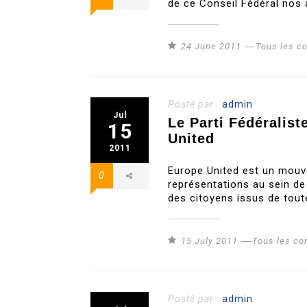
de ce Conseil Fédéral nos 
24 June 2011
Tous les 
Posté par :
admin
Jul
Le Parti Fédéralis
15
United
2011
Europe United est un mouv
0
représentations au sein de
des citoyens issus de tout
15 July 2011
Tous les c
Posté par :
admin