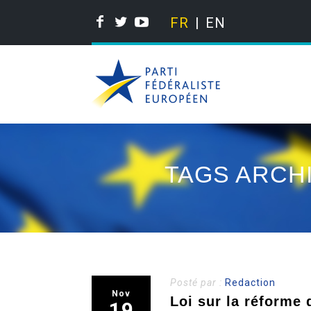
FR
EN
TAGS ARCH
Posté par :
Redaction
Nov
Loi sur la réforme d
19