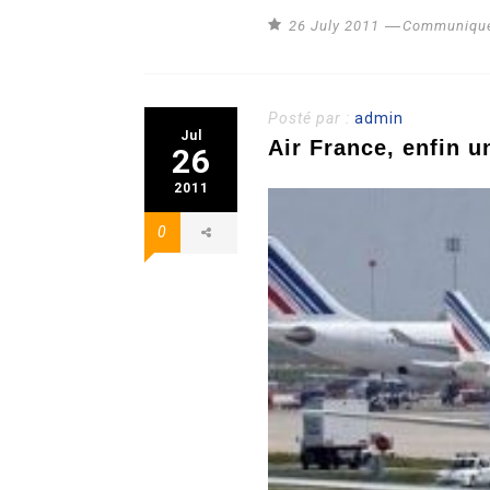
26 July 2011
Communiqué
Posté par :
admin
Jul
Air France, enfin u
26
2011
0