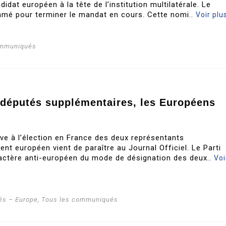
idat européen à la tête de l’institution multilatérale. Le
mé pour terminer le mandat en cours. Cette nomi..
Voir plu
ommuniqués
odéputés supplémentaires, les Européens
ive à l’élection en France des deux représentants
nt européen vient de paraître au Journal Officiel. Le Parti
ractère anti-européen du mode de désignation des deux..
Voi
s – Europe
,
Tous les communiqués