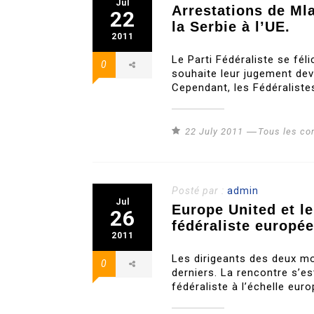
Jul
Arrestations de Ml
22
la Serbie à l’UE.
2011
Le Parti Fédéraliste se fél
0
souhaite leur jugement deva
Cependant, les Fédéraliste
22 July 2011
Tous les c
Posté par :
admin
Jul
Europe United et le
26
fédéraliste europé
2011
Les dirigeants des deux mo
0
derniers. La rencontre s’es
fédéraliste à l’échelle eur