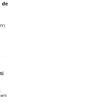
e de
t
IY).
ti
t
arti