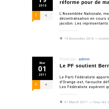
réforme pour de ma
2010
L’Assemblée Nationale, me
0
décentralisation en cours d
jacobin. Les représentants
19 November 2010
Commu
Posté par :
admin
Mar
Le PF soutient Ber
01
2011
Le Parti Fédéraliste appor
d’Orange-est, farouche déf
0
Les Fédéraliste espèrent q
01 March 2011
Tous les