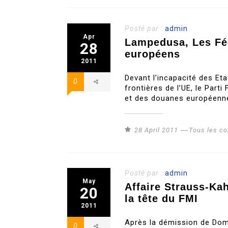
Posté par :
admin
Apr
Lampedusa, Les Féd
28
européens
2011
Devant l’incapacité des Et
0
frontières de l’UE, le Part
et des douanes européenne
28 April 2011
Tous les c
Posté par :
admin
May
Affaire Strauss-Ka
20
la tête du FMI
2011
Après la démission de Domi
0