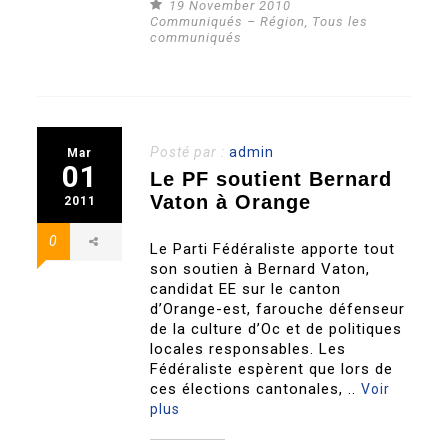
19 November 2010
Communiqués – Région
,
Tous les
communiqués
Posté par :
admin
Mar
01
Le PF soutient Bernard
Vaton à Orange
2011
0
Le Parti Fédéraliste apporte tout
son soutien à Bernard Vaton,
candidat EE sur le canton
d’Orange-est, farouche défenseur
de la culture d’Oc et de politiques
locales responsables. Les
Fédéraliste espèrent que lors de
ces élections cantonales, ..
Voir
plus