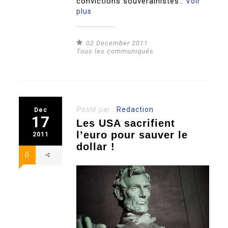
convictions souverainistes..
Voir
plus
02 December 2011
Tous les communiqués
Posté par :
Redaction
Dec
17
Les USA sacrifient
l’euro pour sauver le
2011
dollar !
0