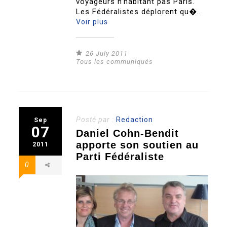
voyageurs n’habitant pas Paris.
Les Fédéralistes déplorent qu�..
Voir plus
26 July 2011
Tous les communiqués
Posté par :
Redaction
Sep
07
Daniel Cohn-Bendit
apporte son soutien au
2011
Parti Fédéraliste
0