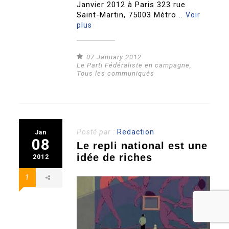
Janvier 2012 à Paris 323 rue
Saint-Martin, 75003 Métro ..
Voir
plus
07 January 2012
Le Parti Fédéraliste en campagne
,
Tous les communiqués
Posté par :
Redaction
Jan
08
Le repli national est une
idée de riches
2012
1