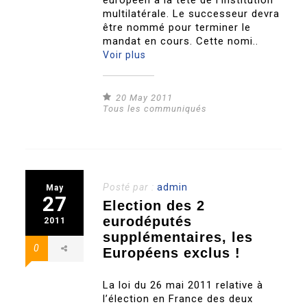
européen à la tête de l’institution
multilatérale. Le successeur devra
être nommé pour terminer le
mandat en cours. Cette nomi..
Voir plus
20 May 2011
Tous les communiqués
Posté par :
admin
May
27
Election des 2
eurodéputés
2011
supplémentaires, les
0
Européens exclus !
La loi du 26 mai 2011 relative à
l’élection en France des deux