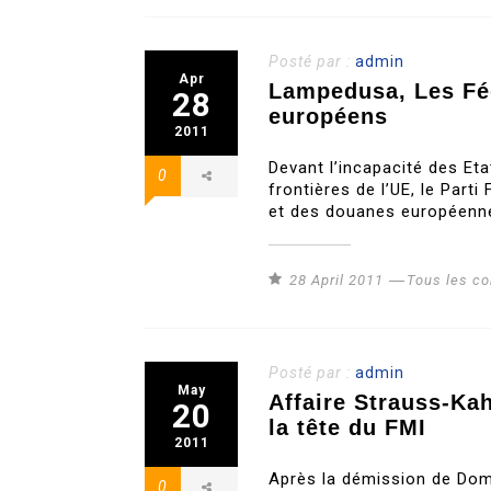
Posté par :
admin
Apr
Lampedusa, Les Féd
28
européens
2011
Devant l’incapacité des Et
0
frontières de l’UE, le Part
et des douanes européenne
28 April 2011
Tous les c
Posté par :
admin
May
Affaire Strauss-Ka
20
la tête du FMI
2011
Après la démission de Domi
0