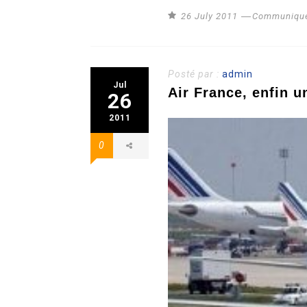
26 July 2011
Communiqué
Posté par :
admin
Jul
Air France, enfin u
26
2011
0