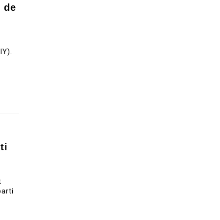
e de
t
IY).
ti
t
arti