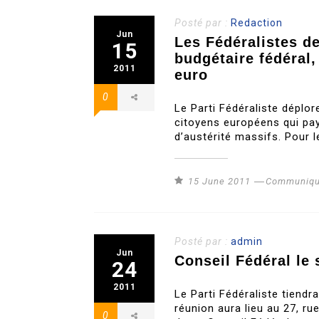
Posté par :
Redaction
Jun
Les Fédéralistes d
15
budgétaire fédéral,
2011
euro
0
Le Parti Fédéraliste déplore
citoyens européens qui paye
d’austérité massifs. Pour le
15 June 2011
Communiqu
Posté par :
admin
Jun
Conseil Fédéral le 
24
2011
Le Parti Fédéraliste tiendr
réunion aura lieu au 27, ru
0