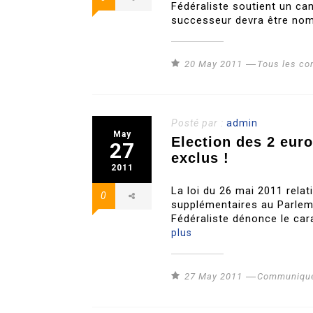
Fédéraliste soutient un cand
successeur devra être nom
20 May 2011
Tous les c
Posté par :
admin
May
Election des 2 eur
27
exclus !
2011
La loi du 26 mai 2011 relat
0
supplémentaires au Parleme
Fédéraliste dénonce le ca
plus
27 May 2011
Communiqué