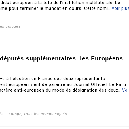
idat européen à la tête de l’institution multilatérale. Le
mé pour terminer le mandat en cours. Cette nomi..
Voir plu
ommuniqués
odéputés supplémentaires, les Européens
ive à l’élection en France des deux représentants
nt européen vient de paraître au Journal Officiel. Le Parti
ractère anti-européen du mode de désignation des deux..
Voi
s – Europe
,
Tous les communiqués