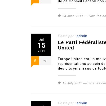
de ce Conseil Fédéral nos 
24 June 2011
Tous les 
Posté par :
admin
Jul
Le Parti Fédéralis
15
United
2011
Europe United est un mouv
0
représentations au sein de
des citoyens issus de tout
15 July 2011
Tous les c
Posté par :
admin