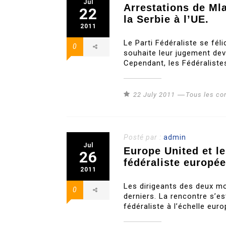
Jul
Arrestations de Ml
22
la Serbie à l’UE.
2011
Le Parti Fédéraliste se fél
0
souhaite leur jugement deva
Cependant, les Fédéraliste
22 July 2011
Tous les c
Posté par :
admin
Jul
Europe United et le
26
fédéraliste europé
2011
Les dirigeants des deux mo
0
derniers. La rencontre s’es
fédéraliste à l’échelle eur