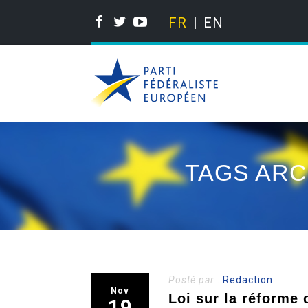
FR
EN
TAGS ARC
Posté par :
Redaction
Nov
Loi sur la réforme d
19