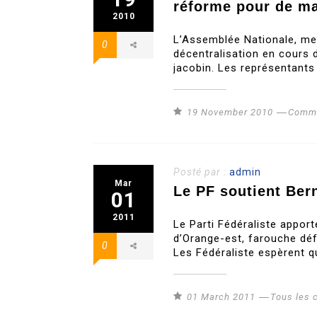
réforme pour de ma
2010
L’Assemblée Nationale, me
0
décentralisation en cours d
jacobin. Les représentants
19 November 2010
Commu
Posté par :
admin
Mar
Le PF soutient Ber
01
2011
Le Parti Fédéraliste appor
d’Orange-est, farouche déf
0
Les Fédéraliste espèrent q
01 March 2011
Tous les