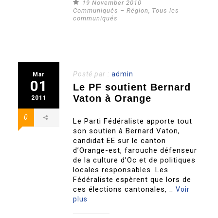
19 November 2010
Communiqués – Région
,
Tous les
communiqués
Posté par :
admin
Mar
01
Le PF soutient Bernard
Vaton à Orange
2011
0
Le Parti Fédéraliste apporte tout
son soutien à Bernard Vaton,
candidat EE sur le canton
d’Orange-est, farouche défenseur
de la culture d’Oc et de politiques
locales responsables. Les
Fédéraliste espèrent que lors de
ces élections cantonales, ..
Voir
plus