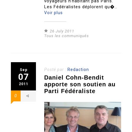
voyageurs n’habitant pas Paris.
Les Fédéralistes déplorent qu�..
Voir plus
26 July 2011
Tous les communiqués
Posté par :
Redaction
Sep
07
Daniel Cohn-Bendit
apporte son soutien au
2011
Parti Fédéraliste
0