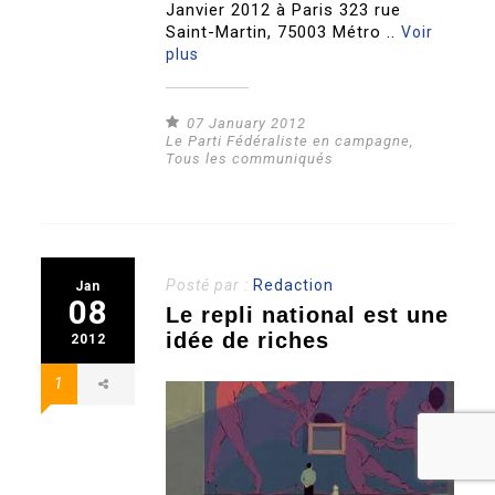
Janvier 2012 à Paris 323 rue
Saint-Martin, 75003 Métro ..
Voir
plus
07 January 2012
Le Parti Fédéraliste en campagne
,
Tous les communiqués
Posté par :
Redaction
Jan
08
Le repli national est une
idée de riches
2012
1