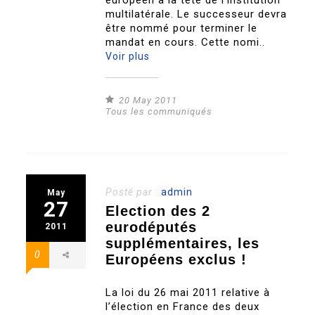
européen à la tête de l’institution
multilatérale. Le successeur devra
être nommé pour terminer le
mandat en cours. Cette nomi..
Voir plus
20 May 2011
Tous les communiqués
Posté par :
admin
May
27
Election des 2
eurodéputés
2011
supplémentaires, les
0
Européens exclus !
La loi du 26 mai 2011 relative à
l’élection en France des deux