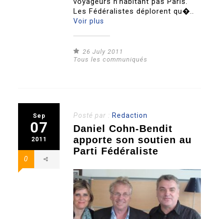
voyageurs n’habitant pas Paris.
Les Fédéralistes déplorent qu�..
Voir plus
26 July 2011
Tous les communiqués
Posté par :
Redaction
Sep
07
Daniel Cohn-Bendit
apporte son soutien au
2011
Parti Fédéraliste
0