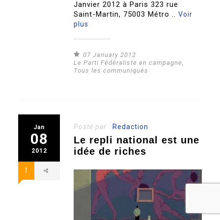
Janvier 2012 à Paris 323 rue
Saint-Martin, 75003 Métro ..
Voir
plus
07 January 2012
Le Parti Fédéraliste en campagne
,
Tous les communiqués
Posté par :
Redaction
Jan
08
Le repli national est une
idée de riches
2012
1