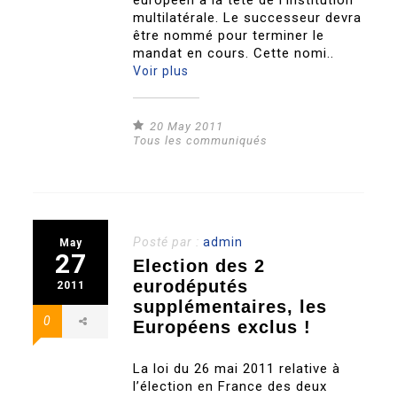
européen à la tête de l’institution
multilatérale. Le successeur devra
être nommé pour terminer le
mandat en cours. Cette nomi..
Voir plus
20 May 2011
Tous les communiqués
Posté par :
admin
May
27
Election des 2
eurodéputés
2011
supplémentaires, les
0
Européens exclus !
La loi du 26 mai 2011 relative à
l’élection en France des deux