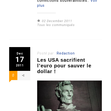
convictions souverainistes..
Voir
plus
02 December 2011
Tous les communiqués
Posté par :
Redaction
Dec
17
Les USA sacrifient
l’euro pour sauver le
2011
dollar !
0