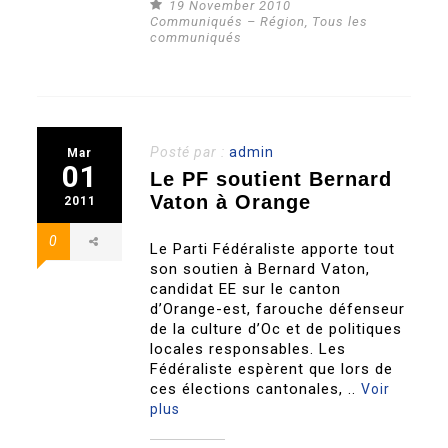
19 November 2010
Communiqués – Région
,
Tous les
communiqués
Posté par :
admin
Mar
01
Le PF soutient Bernard
Vaton à Orange
2011
0
Le Parti Fédéraliste apporte tout
son soutien à Bernard Vaton,
candidat EE sur le canton
d’Orange-est, farouche défenseur
de la culture d’Oc et de politiques
locales responsables. Les
Fédéraliste espèrent que lors de
ces élections cantonales, ..
Voir
plus