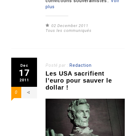
convictions souverainistes..
Voir
plus
02 December 2011
Tous les communiqués
Posté par :
Redaction
Dec
17
Les USA sacrifient
l’euro pour sauver le
2011
dollar !
0