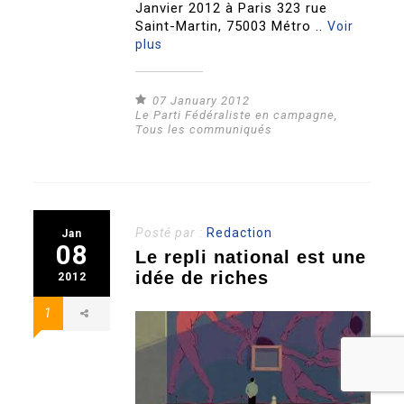
Janvier 2012 à Paris 323 rue
Saint-Martin, 75003 Métro ..
Voir
plus
07 January 2012
Le Parti Fédéraliste en campagne
,
Tous les communiqués
Posté par :
Redaction
Jan
08
Le repli national est une
idée de riches
2012
1