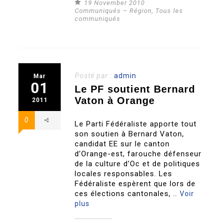
19 November 2010
Communiqués – Région
,
Tous les
communiqués
Posté par :
admin
Mar
01
Le PF soutient Bernard
Vaton à Orange
2011
0
Le Parti Fédéraliste apporte tout
son soutien à Bernard Vaton,
candidat EE sur le canton
d’Orange-est, farouche défenseur
de la culture d’Oc et de politiques
locales responsables. Les
Fédéraliste espèrent que lors de
ces élections cantonales, ..
Voir
plus