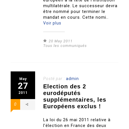
européen à la tête de l’institution
multilatérale. Le successeur devra
être nommé pour terminer le
mandat en cours. Cette nomi..
Voir plus
20 May 2011
Tous les communiqués
Posté par :
admin
May
27
Election des 2
eurodéputés
2011
supplémentaires, les
0
Européens exclus !
La loi du 26 mai 2011 relative à
l’élection en France des deux