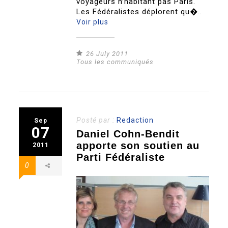
voyageurs n’habitant pas Paris.
Les Fédéralistes déplorent qu�..
Voir plus
26 July 2011
Tous les communiqués
Posté par :
Redaction
Sep
07
Daniel Cohn-Bendit
apporte son soutien au
2011
Parti Fédéraliste
0