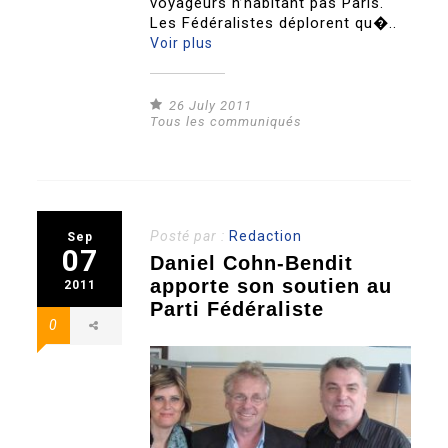
voyageurs n’habitant pas Paris.
Les Fédéralistes déplorent qu�..
Voir plus
26 July 2011
Tous les communiqués
Posté par :
Redaction
Sep
07
Daniel Cohn-Bendit
apporte son soutien au
2011
Parti Fédéraliste
0