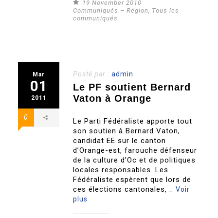
19 November 2010
Communiqués – Région
,
Tous les
communiqués
Posté par :
admin
Mar
01
Le PF soutient Bernard
Vaton à Orange
2011
0
Le Parti Fédéraliste apporte tout
son soutien à Bernard Vaton,
candidat EE sur le canton
d’Orange-est, farouche défenseur
de la culture d’Oc et de politiques
locales responsables. Les
Fédéraliste espèrent que lors de
ces élections cantonales, ..
Voir
plus