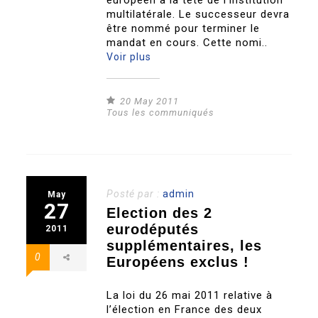
européen à la tête de l’institution
multilatérale. Le successeur devra
être nommé pour terminer le
mandat en cours. Cette nomi..
Voir plus
20 May 2011
Tous les communiqués
Posté par :
admin
May
27
Election des 2
eurodéputés
2011
supplémentaires, les
0
Européens exclus !
La loi du 26 mai 2011 relative à
l’élection en France des deux