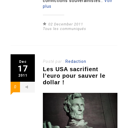
convictions souverainistes..
Voir
plus
02 December 2011
Tous les communiqués
Posté par :
Redaction
Dec
17
Les USA sacrifient
l’euro pour sauver le
2011
dollar !
0