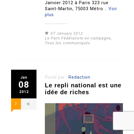
Janvier 2012 à Paris 323 rue
Saint-Martin, 75003 Métro ..
Voir
plus
07 January 2012
Le Parti Fédéraliste en campagne
,
Tous les communiqués
Posté par :
Redaction
Jan
08
Le repli national est une
idée de riches
2012
1