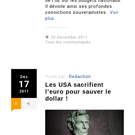
de l’UE sur les budgets nationaux.
Il dévoile ainsi ses profondes
convictions souverainistes..
Voir
plus
02 December 2011
Tous les communiqués
Posté par :
Redaction
Dec
17
Les USA sacrifient
l’euro pour sauver le
2011
dollar !
0