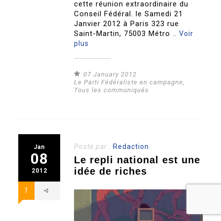
cette réunion extraordinaire du
Conseil Fédéral. le Samedi 21
Janvier 2012 à Paris 323 rue
Saint-Martin, 75003 Métro ..
Voir
plus
07 January 2012
Le Parti Fédéraliste en campagne
,
Tous les communiqués
Posté par :
Redaction
Jan
08
Le repli national est une
idée de riches
2012
1