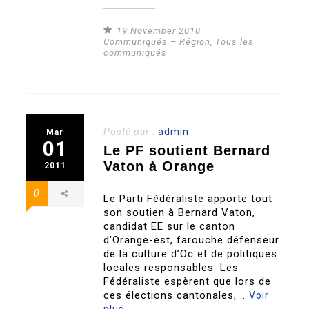
19 November 2010
Communiqués – Région
,
Tous les
communiqués
Posté par :
admin
Mar
01
Le PF soutient Bernard
Vaton à Orange
2011
0
Le Parti Fédéraliste apporte tout
son soutien à Bernard Vaton,
candidat EE sur le canton
d’Orange-est, farouche défenseur
de la culture d’Oc et de politiques
locales responsables. Les
Fédéraliste espèrent que lors de
ces élections cantonales, ..
Voir