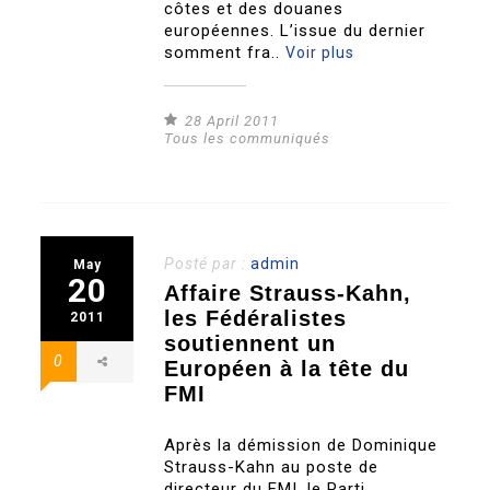
côtes et des douanes
européennes. L’issue du dernier
somment fra..
Voir plus
28 April 2011
Tous les communiqués
Posté par :
admin
May
20
Affaire Strauss-Kahn,
les Fédéralistes
2011
soutiennent un
0
Européen à la tête du
FMI
Après la démission de Dominique
Strauss-Kahn au poste de
directeur du FMI, le Parti