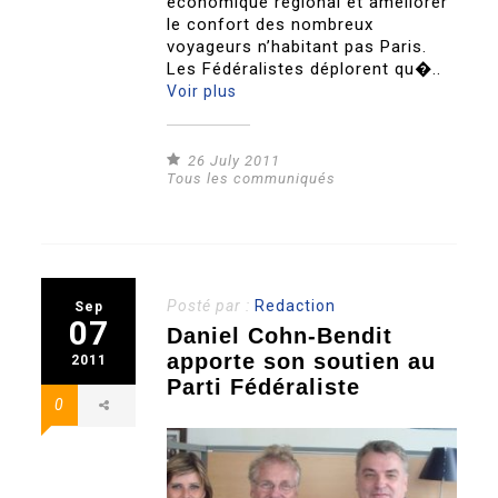
économique régional et améliorer
le confort des nombreux
voyageurs n’habitant pas Paris.
Les Fédéralistes déplorent qu�..
Voir plus
26 July 2011
Tous les communiqués
Posté par :
Redaction
Sep
07
Daniel Cohn-Bendit
apporte son soutien au
2011
Parti Fédéraliste
0