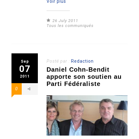
Voir plus
26 July 2011
Tous les communiqués
Posté par :
Redaction
Sep
07
Daniel Cohn-Bendit
apporte son soutien au
2011
Parti Fédéraliste
0