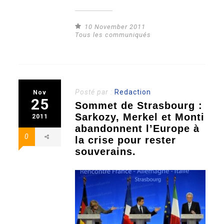
10 November 2011
Tous les communiqués
Posté par :
Redaction
Nov
25
Sommet de Strasbourg :
Sarkozy, Merkel et Monti
2011
abandonnent l’Europe à
0
la crise pour rester
souverains.