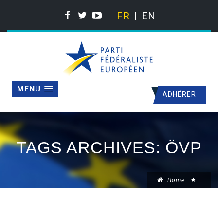
FR
EN
MENU
ADHÉRER
TAGS ARCHIVES: ÖVP
Home