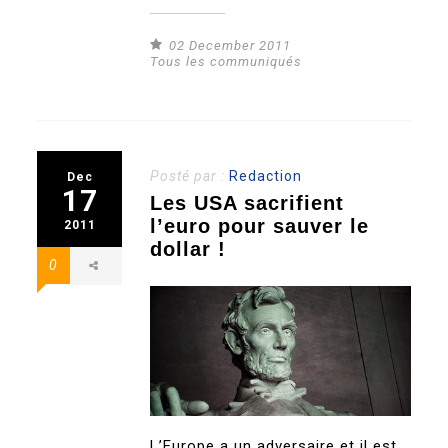
02 December 2011
Tous les communiqués
Posté par :
Redaction
Dec
17
Les USA sacrifient
l’euro pour sauver le
2011
dollar !
0
L’Europe a un adversaire et il est