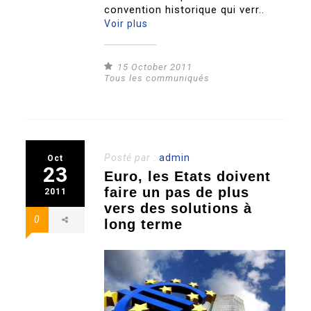
convention historique qui verr..
Voir plus
15 October 2011
Tous les communiqués
Posté par :
admin
Oct
23
Euro, les Etats doivent
faire un pas de plus
2011
vers des solutions à
0
long terme