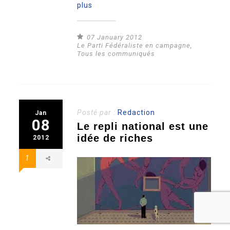
plus
07 January 2012
Le Parti Fédéraliste en campagne
,
Tous les communiqués
Posté par :
Redaction
Jan
08
Le repli national est une
idée de riches
2012
1