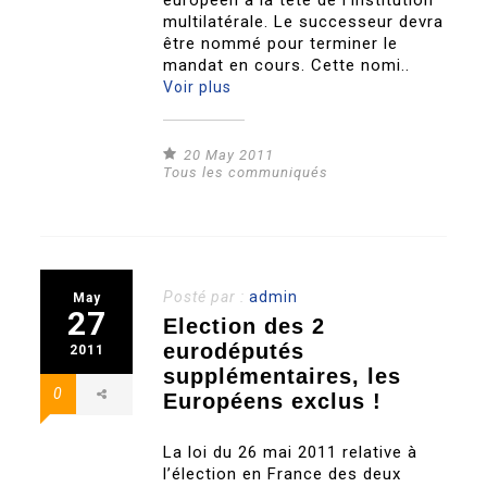
européen à la tête de l’institution
multilatérale. Le successeur devra
être nommé pour terminer le
mandat en cours. Cette nomi..
Voir plus
20 May 2011
Tous les communiqués
Posté par :
admin
May
27
Election des 2
eurodéputés
2011
supplémentaires, les
0
Européens exclus !
La loi du 26 mai 2011 relative à
l’élection en France des deux