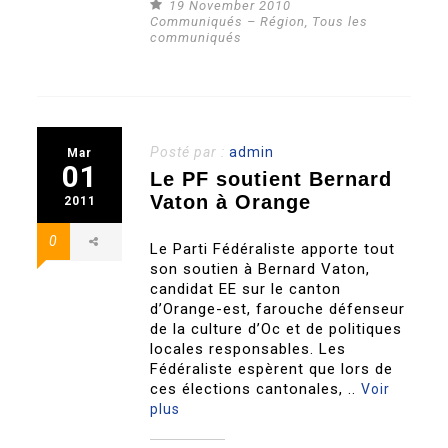
19 November 2010
Communiqués – Région
,
Tous les
communiqués
Posté par :
admin
Mar
01
Le PF soutient Bernard
Vaton à Orange
2011
0
Le Parti Fédéraliste apporte tout
son soutien à Bernard Vaton,
candidat EE sur le canton
d’Orange-est, farouche défenseur
de la culture d’Oc et de politiques
locales responsables. Les
Fédéraliste espèrent que lors de
ces élections cantonales, ..
Voir
plus