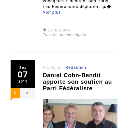
voyageurs n’habitant pas Paris.
Les Fédéralistes déplorent qu�..
Voir plus
26 July 2011
Tous les communiqués
Posté par :
Redaction
Sep
07
Daniel Cohn-Bendit
apporte son soutien au
2011
Parti Fédéraliste
0