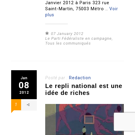
Janvier 2012 à Paris 323 rue
Saint-Martin, 75003 Métro ..
Voir
plus
07 January 2012
Le Parti Fédéraliste en campagne
,
Tous les communiqués
Posté par :
Redaction
Jan
08
Le repli national est une
idée de riches
2012
1