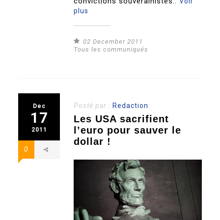
convictions souverainistes..
Voir
plus
02 December 2011
Tous les communiqués
Posté par :
Redaction
Dec
17
Les USA sacrifient
l’euro pour sauver le
2011
dollar !
0