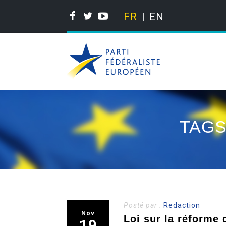
FR
EN
TAGS
Posté par :
Redaction
Nov
Loi sur la réforme d
19