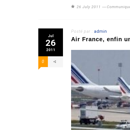
26 July 2011
Communiqué
Posté par :
admin
Jul
Air France, enfin u
26
2011
0