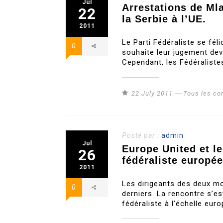
Jul
Arrestations de Ml
22
la Serbie à l’UE.
2011
Le Parti Fédéraliste se fél
0
souhaite leur jugement deva
Cependant, les Fédéraliste
22 July 2011
Tous les c
Posté par :
admin
Jul
Europe United et le
26
fédéraliste europé
2011
Les dirigeants des deux mo
0
derniers. La rencontre s’es
fédéraliste à l’échelle eur