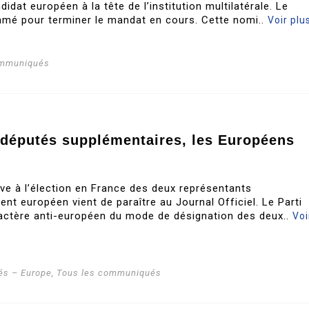
idat européen à la tête de l’institution multilatérale. Le
mé pour terminer le mandat en cours. Cette nomi..
Voir plu
ommuniqués
odéputés supplémentaires, les Européens
ive à l’élection en France des deux représentants
nt européen vient de paraître au Journal Officiel. Le Parti
ractère anti-européen du mode de désignation des deux..
Voi
s – Europe
,
Tous les communiqués