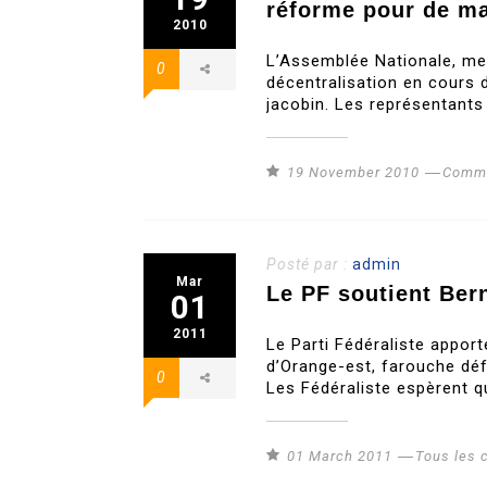
réforme pour de ma
2010
L’Assemblée Nationale, me
0
décentralisation en cours d
jacobin. Les représentants
19 November 2010
Commu
Posté par :
admin
Mar
Le PF soutient Ber
01
2011
Le Parti Fédéraliste appor
d’Orange-est, farouche déf
0
Les Fédéraliste espèrent q
01 March 2011
Tous les