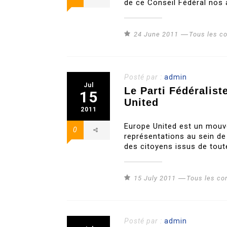
de ce Conseil Fédéral nos 
24 June 2011
Tous les 
Posté par :
admin
Jul
Le Parti Fédéralis
15
United
2011
Europe United est un mouv
0
représentations au sein de
des citoyens issus de tout
15 July 2011
Tous les c
Posté par :
admin