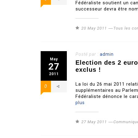
Fédéraliste soutient un cand
successeur devra être nom
20 May 2011
Tous les c
Posté par :
admin
May
Election des 2 eur
27
exclus !
2011
La loi du 26 mai 2011 relat
0
supplémentaires au Parleme
Fédéraliste dénonce le ca
plus
27 May 2011
Communiqué