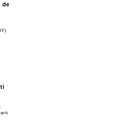
e de
t
IY).
ti
t
arti