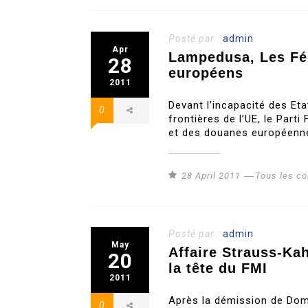
Posté par :
admin
Apr
Lampedusa, Les Féd
28
européens
2011
Devant l’incapacité des Et
0
frontières de l’UE, le Part
et des douanes européenne
28 April 2011
Tous les c
Posté par :
admin
May
Affaire Strauss-Ka
20
la tête du FMI
2011
Après la démission de Domi
0