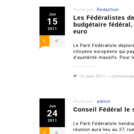
Posté par :
Redaction
Jun
Les Fédéralistes d
15
budgétaire fédéral,
2011
euro
0
Le Parti Fédéraliste déplore
citoyens européens qui paye
d’austérité massifs. Pour le
15 June 2011
Communiqu
Posté par :
admin
Jun
Conseil Fédéral le 
24
2011
Le Parti Fédéraliste tiendr
réunion aura lieu au 27, ru
0