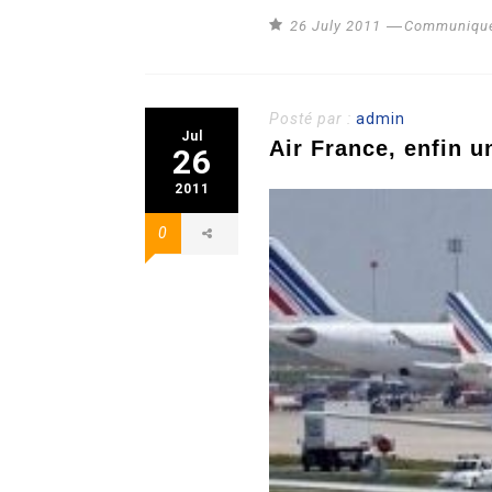
26 July 2011
Communiqué
Posté par :
admin
Jul
Air France, enfin u
26
2011
0