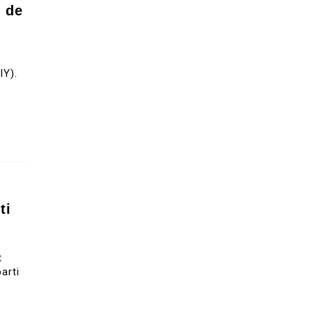
e de
t
IY).
ti
t
arti