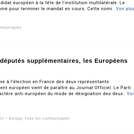
idat européen à la tête de l’institution multilatérale. Le
mé pour terminer le mandat en cours. Cette nomi..
Voir plu
ommuniqués
odéputés supplémentaires, les Européens
ive à l’élection en France des deux représentants
nt européen vient de paraître au Journal Officiel. Le Parti
ractère anti-européen du mode de désignation des deux..
Voi
s – Europe
,
Tous les communiqués