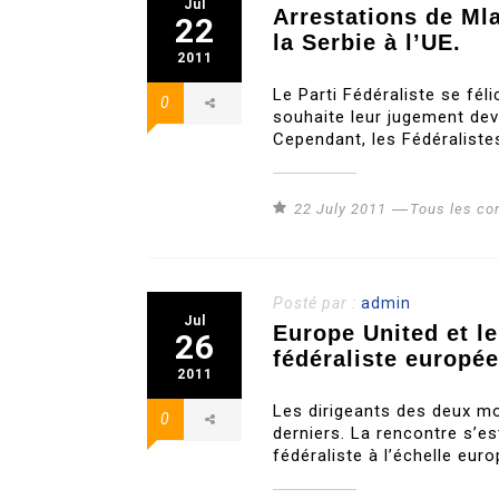
Jul
Arrestations de Ml
22
la Serbie à l’UE.
2011
Le Parti Fédéraliste se fél
0
souhaite leur jugement deva
Cependant, les Fédéraliste
22 July 2011
Tous les c
Posté par :
admin
Jul
Europe United et le
26
fédéraliste europé
2011
Les dirigeants des deux mo
0
derniers. La rencontre s’es
fédéraliste à l’échelle eur