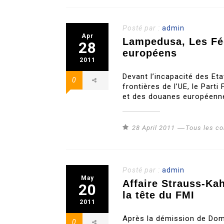
Posté par :
admin
Apr
Lampedusa, Les Féd
28
européens
2011
Devant l’incapacité des Et
0
frontières de l’UE, le Part
et des douanes européenne
28 April 2011
Tous les c
Posté par :
admin
May
Affaire Strauss-Ka
20
la tête du FMI
2011
Après la démission de Domi
0