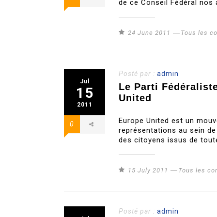
de ce Conseil Fédéral nos 
24 June 2011
Tous les 
Posté par :
admin
Jul
Le Parti Fédéralis
15
United
2011
Europe United est un mouv
0
représentations au sein de
des citoyens issus de tout
15 July 2011
Tous les c
Posté par :
admin