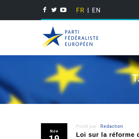
FR
EN
T
Posté par :
Redaction
Nov
Loi sur la réforme d
19