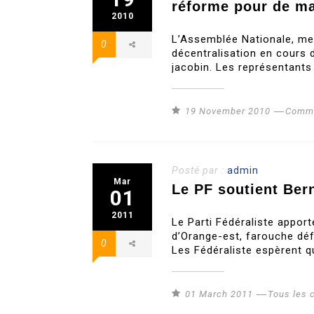
réforme pour de ma
2010
L’Assemblée Nationale, me
0
décentralisation en cours d
jacobin. Les représentants
19 November 2010
Commu
Posté par :
admin
Mar
Le PF soutient Ber
01
2011
Le Parti Fédéraliste appor
d’Orange-est, farouche déf
0
Les Fédéraliste espèrent q
01 March 2011
Tous les