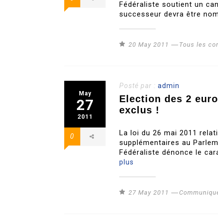
Fédéraliste soutient un cand
successeur devra être nom
20 May 2011
Tous les c
Posté par :
admin
May
Election des 2 eur
27
exclus !
2011
La loi du 26 mai 2011 relat
0
supplémentaires au Parleme
Fédéraliste dénonce le ca
plus
27 May 2011
Communiqué