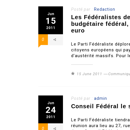
Posté par :
Redaction
Jun
Les Fédéralistes d
15
budgétaire fédéral,
2011
euro
0
Le Parti Fédéraliste déplore
citoyens européens qui paye
d’austérité massifs. Pour le
15 June 2011
Communiqu
Posté par :
admin
Jun
Conseil Fédéral le 
24
2011
Le Parti Fédéraliste tiendr
réunion aura lieu au 27, ru
0