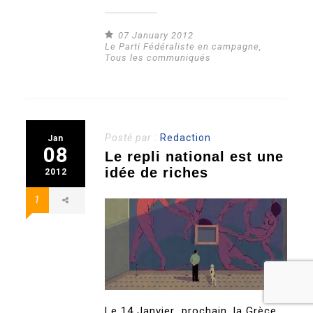
07 January 2012
Le Parti Fédéraliste en campagne
,
Tous les communiqués
Posté par :
Redaction
Jan
08
Le repli national est une
idée de riches
2012
1
Le 14 Janvier prochain, la Grèce