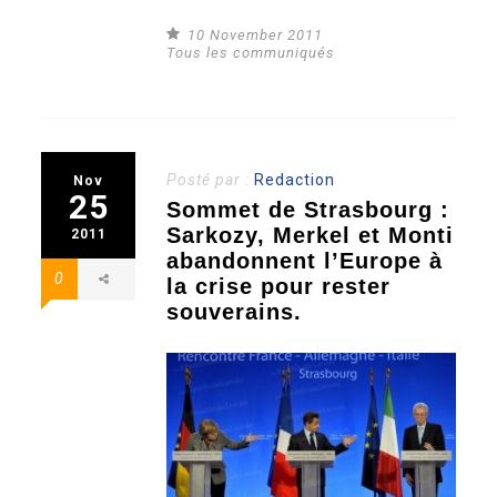
10 November 2011
Tous les communiqués
Posté par :
Redaction
Nov
25
Sommet de Strasbourg :
Sarkozy, Merkel et Monti
2011
abandonnent l’Europe à
0
la crise pour rester
souverains.