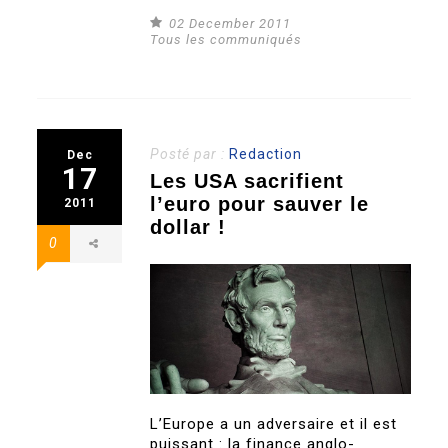
02 December 2011
Tous les communiqués
Posté par :
Redaction
Dec
17
Les USA sacrifient
l’euro pour sauver le
2011
dollar !
0
L’Europe a un adversaire et il est
puissant : la finance anglo-