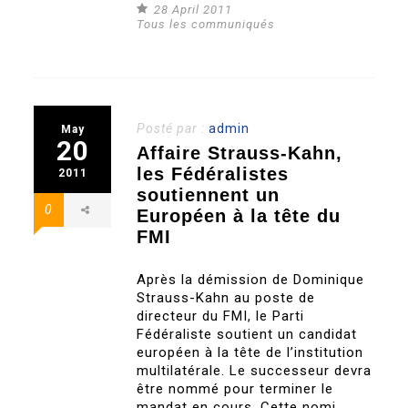
28 April 2011
Tous les communiqués
Posté par :
admin
May
20
Affaire Strauss-Kahn,
les Fédéralistes
2011
soutiennent un
0
Européen à la tête du
FMI
Après la démission de Dominique
Strauss-Kahn au poste de
directeur du FMI, le Parti
Fédéraliste soutient un candidat
européen à la tête de l’institution
multilatérale. Le successeur devra
être nommé pour terminer le
mandat en cours. Cette nomi..