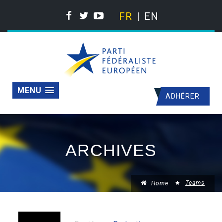
FR
EN
MENU
ADHÉRER
ARCHIVES
Teams
Home