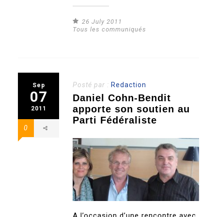
26 July 2011
Tous les communiqués
Posté par :
Redaction
Sep
07
Daniel Cohn-Bendit
apporte son soutien au
2011
Parti Fédéraliste
0
A l’occasion d’une rencontre avec