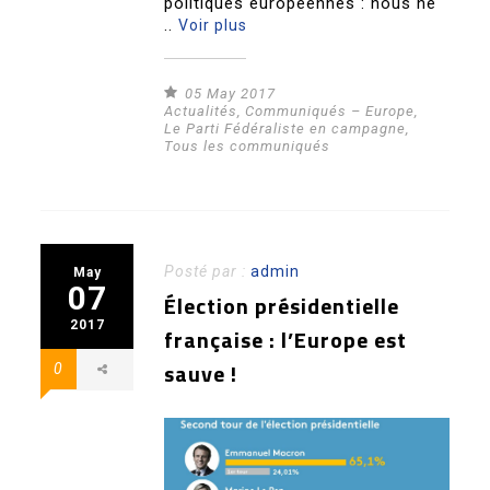
politiques européennes : nous ne
..
Voir plus
05 May 2017
Actualités
,
Communiqués – Europe
,
Le Parti Fédéraliste en campagne
,
Tous les communiqués
Posté par :
admin
May
07
Élection présidentielle
2017
française : l’Europe est
sauve !
0