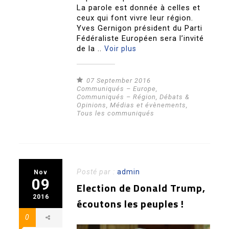
La parole est donnée à celles et
ceux qui font vivre leur région.
Yves Gernigon président du Parti
Fédéraliste Européen sera l’invité
de la ..
Voir plus
07 September 2016
Communiqués – Europe
,
Communiqués – Région
,
Débats &
Opinions
,
Médias et évènements
,
Tous les communiqués
Posté par :
admin
Nov
09
Election de Donald Trump,
2016
écoutons les peuples !
0