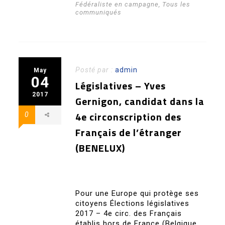
Fédéraliste en campagne
,
Tous les
communiqués
Posté par :
admin
May
04
Législatives – Yves
2017
Gernigon, candidat dans la
4e circonscription des
0
Français de l’étranger
(BENELUX)
Pour une Europe qui protège ses
citoyens Élections législatives
2017 – 4e circ. des Français
établis hors de France (Belgique,