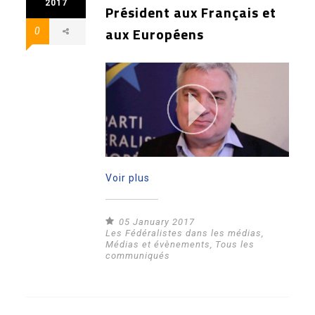
2017
Président aux Français et
aux Européens
0
Voir plus
05 January 2017
Les Fédéralistes dans les médias
,
Médias et évènements
,
Tous les
communiqués