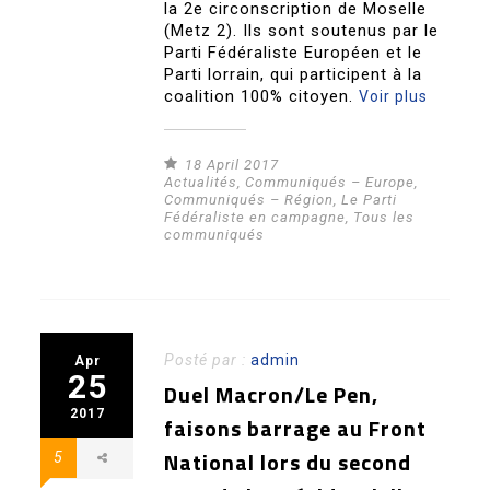
la 2e circonscription de Moselle
(Metz 2). Ils sont soutenus par le
Parti Fédéraliste Européen et le
Parti lorrain, qui participent à la
coalition 100% citoyen.
Voir plus
18 April 2017
Actualités
,
Communiqués – Europe
,
Communiqués – Région
,
Le Parti
Fédéraliste en campagne
,
Tous les
communiqués
Posté par :
admin
Apr
25
Duel Macron/Le Pen,
2017
faisons barrage au Front
National lors du second
5