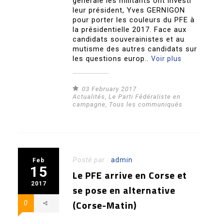
générale les militants ont investi
leur président, Yves GERNIGON
pour porter les couleurs du PFE à
la présidentielle 2017. Face aux
candidats souverainistes et au
mutisme des autres candidats sur
les questions europ..
Voir plus
03 February 2017
Actualités
,
Le Parti Fédéraliste en
campagne
,
Tous les communiqués
Posté par :
admin
Feb
15
Le PFE arrive en Corse et
2017
se pose en alternative
(Corse-Matin)
0