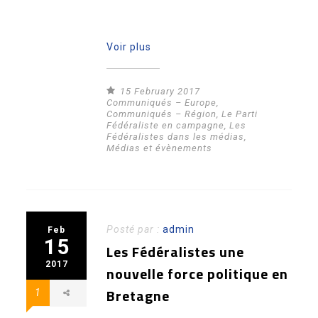
Voir plus
15 February 2017
Communiqués – Europe
,
Communiqués – Région
,
Le Parti
Fédéraliste en campagne
,
Les
Fédéralistes dans les médias
,
Médias et évènements
Posté par :
admin
Feb
15
Les Fédéralistes une
2017
nouvelle force politique en
Bretagne
1