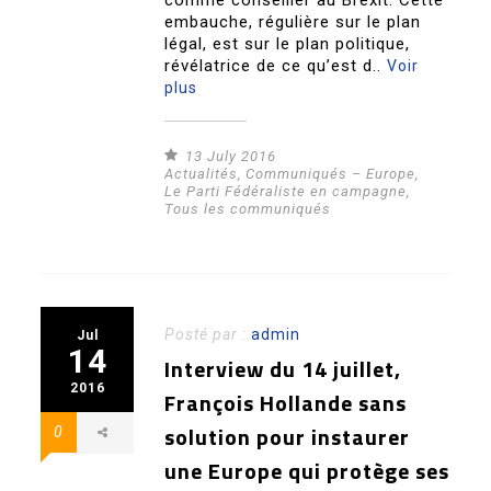
comme conseiller au Brexit. Cette
embauche, régulière sur le plan
légal, est sur le plan politique,
révélatrice de ce qu’est d..
Voir
plus
13 July 2016
Actualités
,
Communiqués – Europe
,
Le Parti Fédéraliste en campagne
,
Tous les communiqués
Posté par :
admin
Jul
14
Interview du 14 juillet,
2016
François Hollande sans
solution pour instaurer
0
une Europe qui protège ses