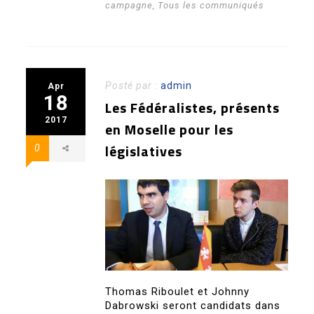
campagne
,
Tous les communiqués
Posté par :
admin
Apr
18
Les Fédéralistes, présents
2017
en Moselle pour les
législatives
0
Thomas Riboulet et Johnny
Dabrowski seront candidats dans