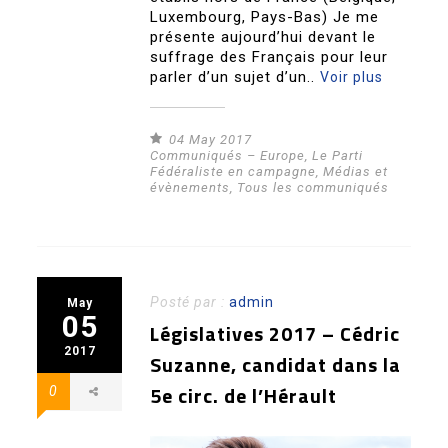
Luxembourg, Pays-Bas) Je me
présente aujourd’hui devant le
suffrage des Français pour leur
parler d’un sujet d’un..
Voir plus
04 May 2017
Communiqués – Europe
,
Le Parti
Fédéraliste en campagne
,
Médias et
évènements
,
Tous les communiqués
Posté par :
admin
May
05
Législatives 2017 – Cédric
2017
Suzanne, candidat dans la
5e circ. de l’Hérault
0