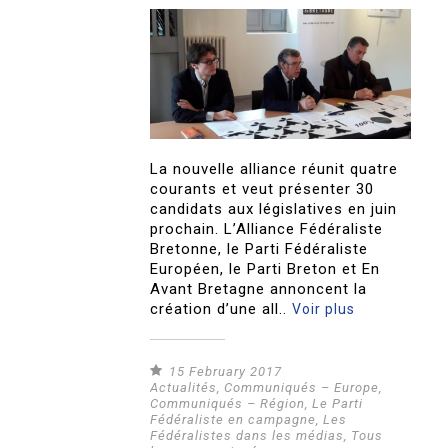
La nouvelle alliance réunit quatre
courants et veut présenter 30
candidats aux législatives en juin
prochain. L’Alliance Fédéraliste
Bretonne, le Parti Fédéraliste
Européen, le Parti Breton et En
Avant Bretagne annoncent la
création d’une all..
Voir plus
15 February 2017
Actualités
,
Communiqués – Europe
,
Communiqués – Région
,
Le Parti
Fédéraliste en campagne
,
Les
Fédéralistes dans les médias
,
Tous