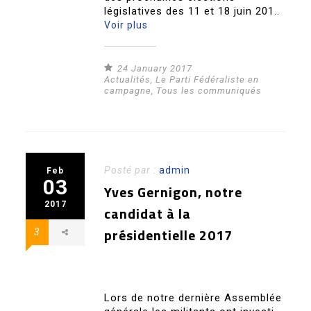
législatives des 11 et 18 juin 201..
Voir plus
24 January 2017
Actualités
,
Le Parti Fédéraliste en
campagne
,
Tous les communiqués
Posté par :
admin
Feb
03
Yves Gernigon, notre
2017
candidat à la
présidentielle 2017
3
Lors de notre dernière Assemblée