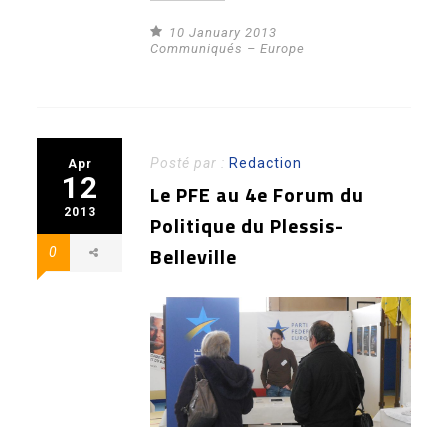
10 January 2013
Communiqués – Europe
Posté par :
Redaction
Apr
12
Le PFE au 4e Forum du
2013
Politique du Plessis-
Belleville
0