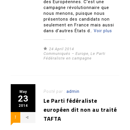
des Européennes. C’est une
campagne révolutionnaire que
nous menons, puisque nous
présentons des candidats non
seulement en France mais aussi
dans d’autres États d..
Voir plus
24 April 2014
Communiqués – Europe
,
Le Parti
Fédéraliste en campagne
Posté par :
admin
May
23
Le Parti fédéraliste
2014
européen dit non au traité
TAFTA
1