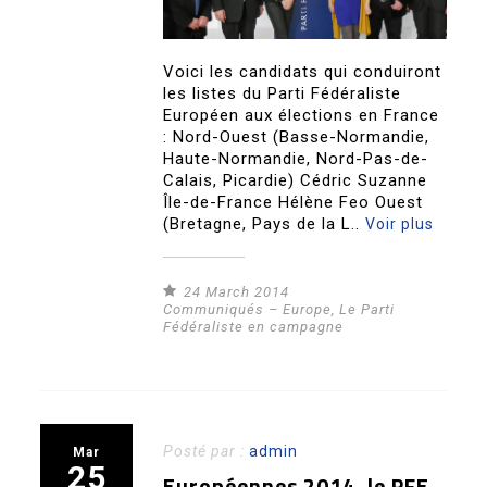
Voici les candidats qui conduiront
les listes du Parti Fédéraliste
Européen aux élections en France
: Nord-Ouest (Basse-Normandie,
Haute-Normandie, Nord-Pas-de-
Calais, Picardie) Cédric Suzanne
Île-de-France Hélène Feo Ouest
(Bretagne, Pays de la L..
Voir plus
24 March 2014
Communiqués – Europe
,
Le Parti
Fédéraliste en campagne
Posté par :
admin
Mar
25
Européennes 2014, le PFE