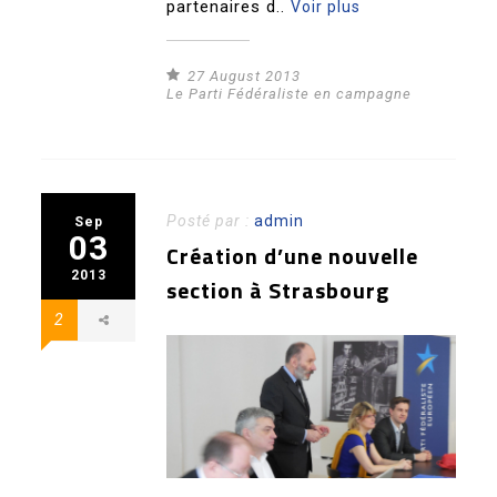
partenaires d..
Voir plus
27 August 2013
Le Parti Fédéraliste en campagne
Posté par :
admin
Sep
03
Création d’une nouvelle
2013
section à Strasbourg
2