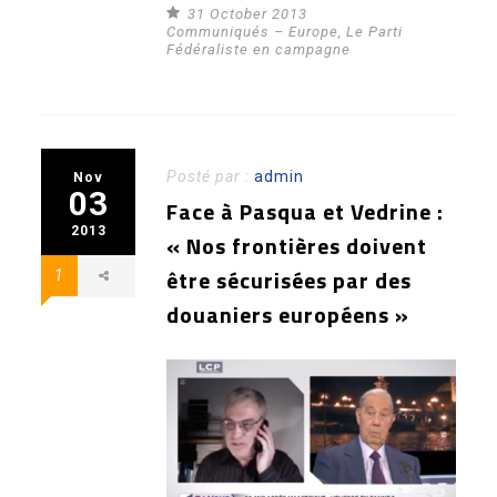
31 October 2013
Communiqués – Europe
,
Le Parti
Fédéraliste en campagne
Posté par :
admin
Nov
03
Face à Pasqua et Vedrine :
2013
« Nos frontières doivent
être sécurisées par des
1
douaniers européens »