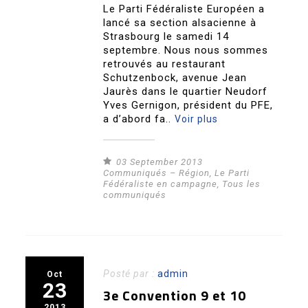
Le Parti Fédéraliste Européen a
lancé sa section alsacienne à
Strasbourg le samedi 14
septembre. Nous nous sommes
retrouvés au restaurant
Schutzenbock, avenue Jean
Jaurès dans le quartier Neudorf
Yves Gernigon, président du PFE,
a d’abord fa..
Voir plus
03 September 2013
Communiqués – Région
,
Le Parti
Fédéraliste en campagne
,
Tous les
communiqués
Posté par :
admin
Oct
23
3e Convention 9 et 10
2013