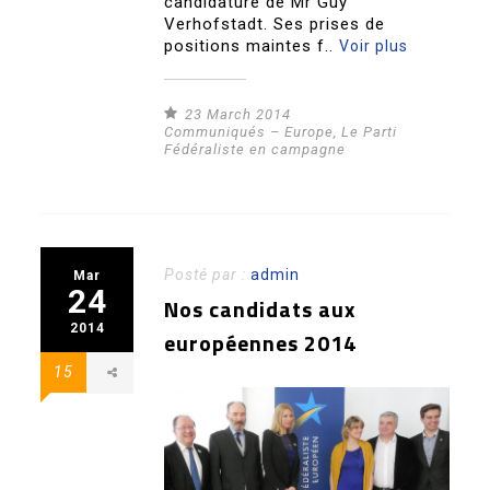
candidature de Mr Guy
Verhofstadt. Ses prises de
positions maintes f..
Voir plus
23 March 2014
Communiqués – Europe
,
Le Parti
Fédéraliste en campagne
Posté par :
admin
Mar
24
Nos candidats aux
2014
européennes 2014
15